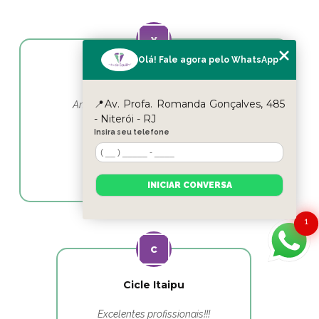
Olá! Fale agora pelo WhatsApp
Yasmin Moura
📍Av. Profa. Romanda Gonçalves, 485
Amo esse lugar e as profissionais em
fisioterapia as melhores
- Niterói - RJ
Insira seu telefone
INICIAR CONVERSA
1
Cicle Itaipu
Excelentes profissionais!!!