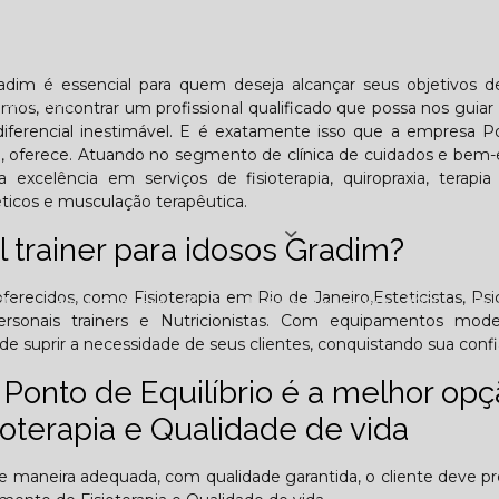
Lombar
Projeto Saúde
Quem é apaixonado pelo treinament
radim é essencial para quem deseja alcançar seus objetivos 
esafiador)?
emos, encontrar um profissional qualificado que possa nos guiar
iferencial inestimável. E é exatamente isso que a empresa P
iro, oferece. Atuando no segmento de clínica de cuidados e bem-
excelência em serviços de fisioterapia, quiropraxia, terapia
éticos e musculação terapêutica.
Jornal PE
 trainer para idosos Gradim?
erecidos, como Fisioterapia em Rio de Janeiro,Esteticistas, Psi
25
Edição Outubro - 2025
Edição Novembro - 2025
E
, Personais trainers e Nutricionistas. Com equipamentos mod
e suprir a necessidade de seus clientes, conquistando sua confi
6
Ponto de Equilíbrio é a melhor op
oterapia e Qualidade de vida
de maneira adequada, com qualidade garantida, o cliente deve pr