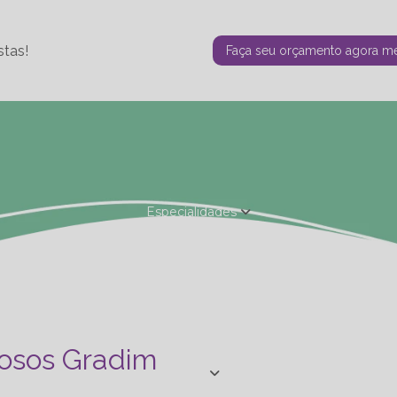
stas!
Faça seu orçamento agora 
Especialidades
Fisioterapia Estética
Fisioterapia Ortopédica
Nutrição - Ta
de Personal
Studio de Personal - Especializações
Terapia F
M
dosos Gradim
Blog