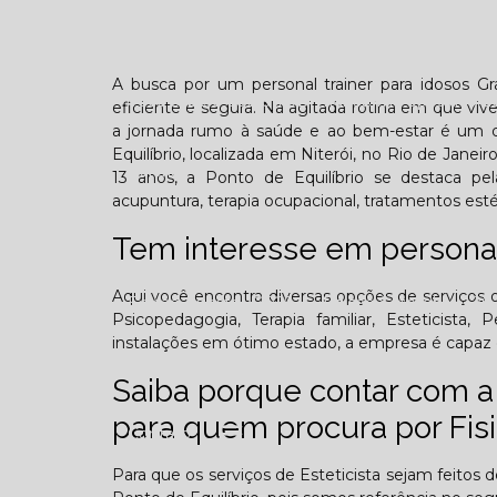
Confraternização
Dia das crianças
Dor 
A busca por um personal trainer para idosos G
Você sabe o que é TOD (Transtorno opositivo d
eficiente e segura. Na agitada rotina em que viv
a jornada rumo à saúde e ao bem-estar é um d
Equilíbrio, localizada em Niterói, no Rio de Jane
Galeria
13 anos, a Ponto de Equilíbrio se destaca pela 
acupuntura, terapia ocupacional, tratamentos est
Tem interesse em personal
Aqui você encontra diversas opções de serviços of
Edição Agosto - 2025
Edição Setembro - 20
Psicopedagogia, Terapia familiar, Esteticista
instalações em ótimo estado, a empresa é capaz d
Edição Fevereiro - 2026
Edição Março - 202
Saiba porque contar com a 
para quem procura por Fisi
Contato
Para que os serviços de Esteticista sejam feitos 