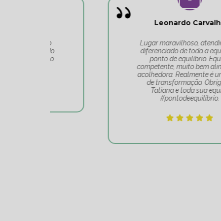
Leonardo Carvalho
o
Lugar maravilhoso, atendimento
do
diferenciado de toda a equipe do
 o
ponto de equilíbrio. Equipe
competente, muito bem alinhada e
acolhedora. Realmente é um lugar
de transformação. Obrigado
Tatiana e toda sua equipe
#pontodeequilibrio.