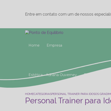
Entre em contato com um de nossos especiali
Home
Empresa
Estética - Adriana Ouverney
Fisioterapia
Reeducação Postural Global (R.P.G)
Studio 
HOME
CATEGORIAS
PERSONAL TRAINER PARA IDOSOS GRADI
Personal Trainer para I