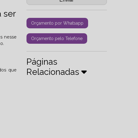
 ser
Orçamento por Whatsapp
os nesse
Orçamento pelo Telefone
o.
Páginas
Relacionadas
ados que