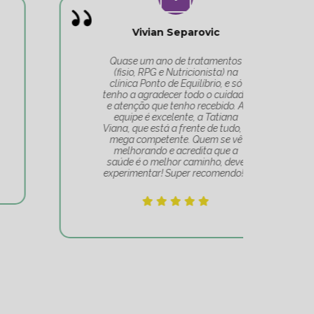
Vivian Separovic
V
Quase um ano de tratamentos
(fisio, RPG e Nutricionista) na
c
clínica Ponto de Equilíbrio, e só
co
tenho a agradecer todo o cuidado
pa
e atenção que tenho recebido. A
t
equipe é excelente, a Tatiana
Tat
Viana, que está a frente de tudo, é
Um 
mega competente. Quem se vê
e
melhorando e acredita que a
mov
saúde é o melhor caminho, deve
experimentar! Super recomendo!!!