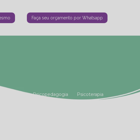
mesmo
Faça seu orçamento por Whatsapp
tiana Vianna
Psicopedagogia
Psicoterapia
amiliar
Terapia Holística