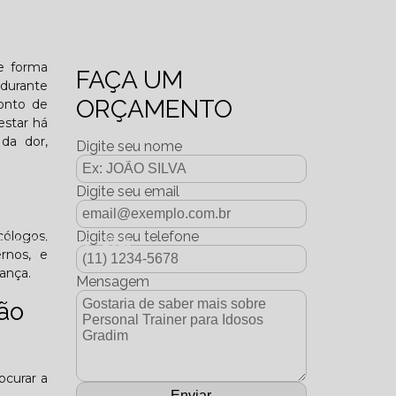
o funcional?
de forma
FAÇA UM
 durante
ORÇAMENTO
onto de
estar há
 da dor,
Digite seu nome
Digite seu email
cólogos,
Digite seu telefone
dição Dezembro - 2025
ernos, e
ança.
Mensagem
ção
ocurar a