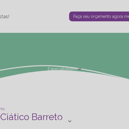
stas!
Faça seu orçamento agora 
Especialidades
Fisioterapia Estética
Fisioterapia Ortopédica
Nutrição - Ta
de Personal
Studio de Personal - Especializações
Terapia F
ETO
Ciático Barreto
Blog