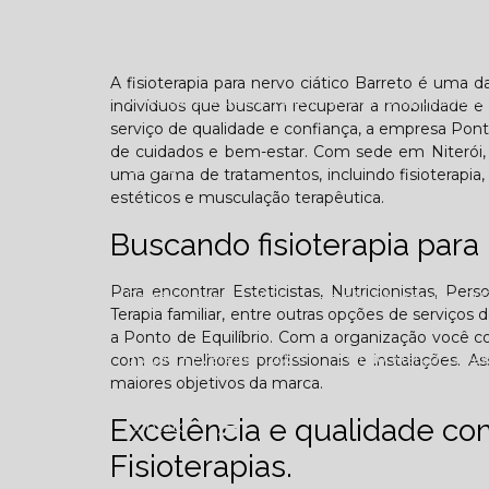
Confraternização
Dia das crianças
Dor 
A fisioterapia para nervo ciático Barreto é uma 
Você sabe o que é TOD (Transtorno opositivo d
indivíduos que buscam recuperar a mobilidade e 
serviço de qualidade e confiança, a empresa Pon
de cuidados e bem-estar. Com sede em Niterói, n
Galeria
uma gama de tratamentos, incluindo fisioterapia, 
estéticos e musculação terapêutica.
Buscando fisioterapia para 
Para encontrar Esteticistas, Nutricionistas, Pers
Edição Agosto - 2025
Edição Setembro - 20
Terapia familiar, entre outras opções de serviço
a Ponto de Equilíbrio. Com a organização você co
Edição Fevereiro - 2026
Edição Março - 202
com os melhores profissionais e instalações. A
maiores objetivos da marca.
Excelência e qualidade c
Contato
Fisioterapias.