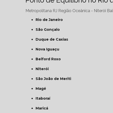
Ponto de Equilíbrio no Rio 
Metropolitana RJ
Região Oceânica - Niterói
Bai
Rio de Janeiro
São Gonçalo
Duque de Caxias
Nova Iguaçu
Belford Roxo
Niterói
São João de Meriti
Magé
Itaboraí
Maricá