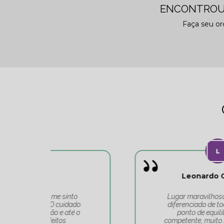
ENCONTROU
Faça seu o
Leonardo Carvalho
o
Lugar maravilhoso, atendimento
do
diferenciado de toda a equipe do
 o
ponto de equilíbrio. Equipe
competente, muito bem alinhada e