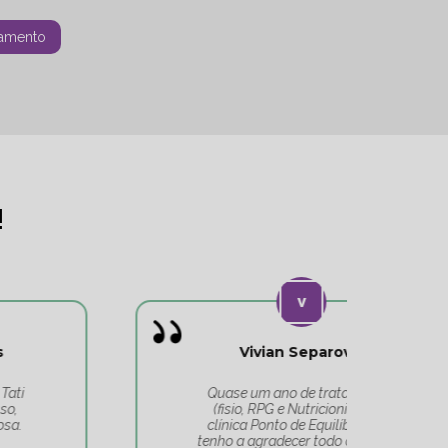
amento
!
Vivian Separovic
V
Quase um ano de tratamentos
(fisio, RPG e Nutricionista) na
c
clínica Ponto de Equilíbrio, e só
co
tenho a agradecer todo o cuidado
pa