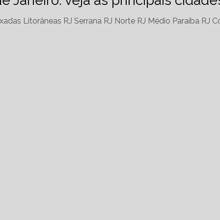
de Janeiro: veja as principais cidad
xadas Litorâneas RJ
Serrana RJ
Norte RJ
Médio Paraíba RJ
Co