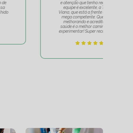
e atenção que tenho recebido. A
t
equipe é excelente, a Tatiana
Tat
Viana, que está a frente de tudo, é
Um 
mega competente. Quem se vê
e
melhorando e acredita que a
mov
saúde é o melhor caminho, deve
experimentar! Super recomendo!!!