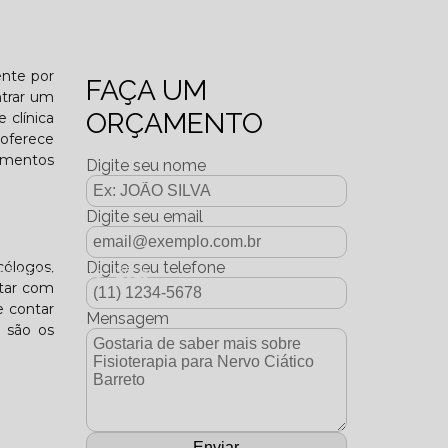
o funcional?
ente por
FAÇA UM
ntrar um
ORÇAMENTO
 clínica
 oferece
tamentos
Digite seu nome
Digite seu email
cólogos,
Digite seu telefone
dição Dezembro - 2025
ntar com
e contar
Mensagem
e são os