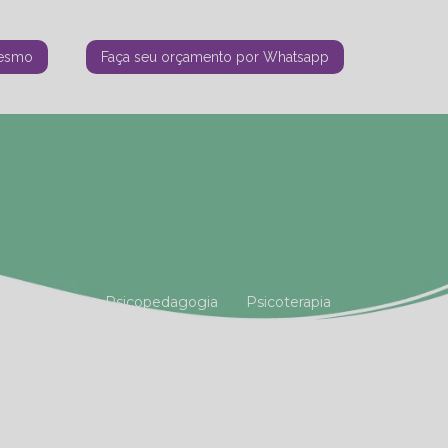
mesmo
Faça seu orçamento por Whatsapp
tiana Vianna
Psicopedagogia
Psicoterapia
amiliar
Terapia Holística