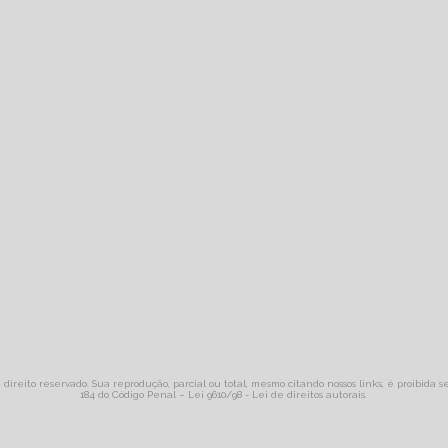
 direito reservado. Sua reprodução, parcial ou total, mesmo citando nossos links, é proibida s
184 do Código Penal –
Lei 9610/98 - Lei de direitos autorais
.