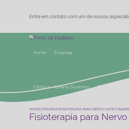
Entre em contato com um de nossos especiali
Home
Empresa
Estética - Adriana Ouverney
Fisioterapia
Reeducação Postural Global (R.P.G)
Studio 
HOME
CATEGORIAS
FISIOTERAPIA PARA NERVO CIÁTICO BARR
Fisioterapia para Nervo 