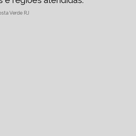
es e regiões atendidas.
sta Verde RJ