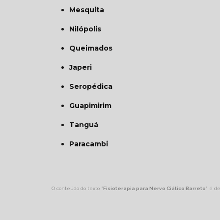
Mesquita
Nilópolis
Queimados
Japeri
Seropédica
Guapimirim
Tanguá
Paracambi
O conteúdo do texto "
Fisioterapia para Nervo Ciático Barreto
" é de