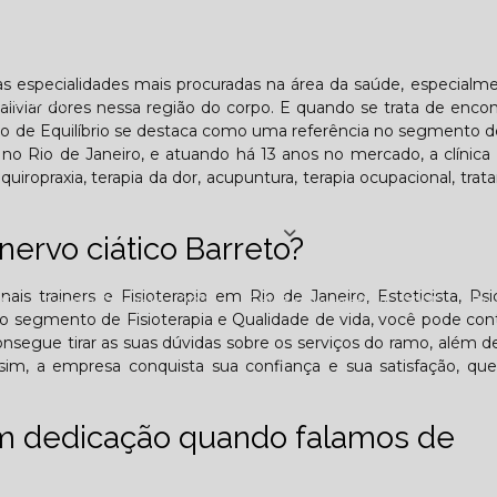
Lombar
Projeto Saúde
Quem é apaixonado pelo treinament
das especialidades mais procuradas na área da saúde, especialm
esafiador)?
aliviar dores nessa região do corpo. E quando se trata de enco
to de Equilíbrio se destaca como uma referência no segmento de
o Rio de Janeiro, e atuando há 13 anos no mercado, a clínica
quiropraxia, terapia da dor, acupuntura, terapia ocupacional, tra
Jornal PE
nervo ciático Barreto?
onais trainers e Fisioterapia em Rio de Janeiro, Esteticista, Psi
25
Edição Outubro - 2025
Edição Novembro - 2025
E
s do segmento de Fisioterapia e Qualidade de vida, você pode co
nsegue tirar as suas dúvidas sobre os serviços do ramo, além d
6
ssim, a empresa conquista sua confiança e sua satisfação, qu
om dedicação quando falamos de