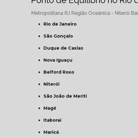
Ponto de Equilíbrio no Rio 
Metropolitana RJ
Região Oceânica - Niterói
Bai
Rio de Janeiro
São Gonçalo
Duque de Caxias
Nova Iguaçu
Belford Roxo
Niterói
São João de Meriti
Magé
Itaboraí
Maricá