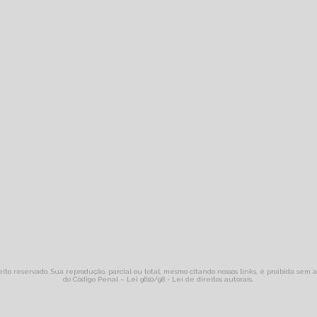
eito reservado. Sua reprodução, parcial ou total, mesmo citando nossos links, é proibida sem a
do Código Penal –
Lei 9610/98 - Lei de direitos autorais
.