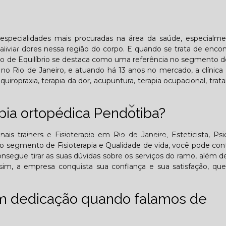
Lombar
Projeto Saúde
Quem é apaixonado pelo treinament
 especialidades mais procuradas na área da saúde, especialm
esafiador)?
aliviar dores nessa região do corpo. E quando se trata de enco
to de Equilíbrio se destaca como uma referência no segmento de
o Rio de Janeiro, e atuando há 13 anos no mercado, a clínica
quiropraxia, terapia da dor, acupuntura, terapia ocupacional, tra
Jornal PE
pia ortopédica Pendotiba?
onais trainers e Fisioterapia em Rio de Janeiro, Esteticista, Psi
25
Edição Outubro - 2025
Edição Novembro - 2025
E
s do segmento de Fisioterapia e Qualidade de vida, você pode co
nsegue tirar as suas dúvidas sobre os serviços do ramo, além d
6
ssim, a empresa conquista sua confiança e sua satisfação, qu
om dedicação quando falamos de