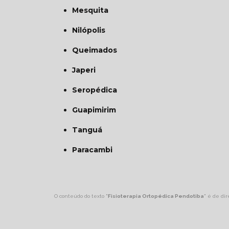
Mesquita
Nilópolis
Queimados
Japeri
Seropédica
Guapimirim
Tanguá
Paracambi
O conteúdo do texto "
Fisioterapia Ortopédica Pendotiba
" é de dir