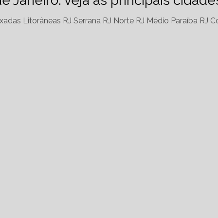
de Janeiro: veja as principais cidad
xadas Litorâneas RJ
Serrana RJ
Norte RJ
Médio Paraíba RJ
Co