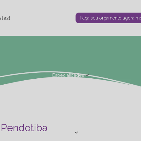
stas!
Faça seu orçamento agora 
Especialidades
Fisioterapia Estética
Fisioterapia Ortopédica
Nutrição - Ta
de Personal
Studio de Personal - Especializações
Terapia F
a Pendotiba
Blog