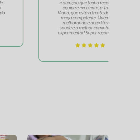
e atenção que tenho recebido. A
t
equipe é excelente, a Tatiana
Tat
Viana, que está a frente de tudo, é
Um 
mega competente. Quem se vê
e
melhorando e acredita que a
mov
saúde é o melhor caminho, deve
experimentar! Super recomendo!!!