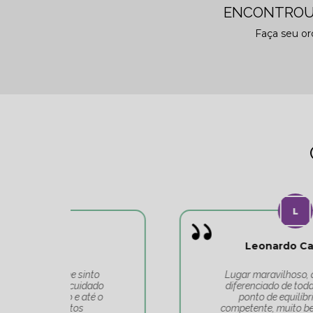
ENCONTROU
Faça seu o
Leonardo Carvalho
o
Lugar maravilhoso, atendimento
do
diferenciado de toda a equipe do
 o
ponto de equilíbrio. Equipe
competente, muito bem alinhada e