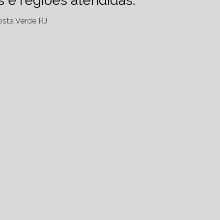
es e regiões atendidas.
sta Verde RJ