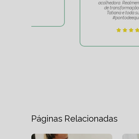
acolhedora. Realmente é um lugar
de transformação. Obrigado
Tatiana e toda sua equipe
#pontodeequilibrio.
Páginas Relacionadas