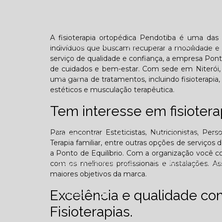
Confraternização
Dia das crianças
Dor 
A fisioterapia ortopédica Pendotiba é uma das
Você sabe o que é TOD (Transtorno opositivo d
indivíduos que buscam recuperar a mobilidade e 
serviço de qualidade e confiança, a empresa Pon
de cuidados e bem-estar. Com sede em Niterói, n
Galeria
uma gama de tratamentos, incluindo fisioterapia, 
estéticos e musculação terapêutica.
Tem interesse em fisiotera
Para encontrar Esteticistas, Nutricionistas, Pers
Edição Agosto - 2025
Edição Setembro - 20
Terapia familiar, entre outras opções de serviço
a Ponto de Equilíbrio. Com a organização você co
Edição Fevereiro - 2026
Edição Março - 202
com os melhores profissionais e instalações. A
maiores objetivos da marca.
Excelência e qualidade c
Contato
Fisioterapias.