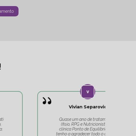
amento
!
Vivian Separovic
V
Quase um ano de tratamentos
(fisio, RPG e Nutricionista) na
c
clínica Ponto de Equilíbrio, e só
co
tenho a agradecer todo o cuidado
pa