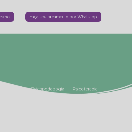
mesmo
Faça seu orçamento por Whatsapp
tiana Vianna
Psicopedagogia
Psicoterapia
amiliar
Terapia Holística