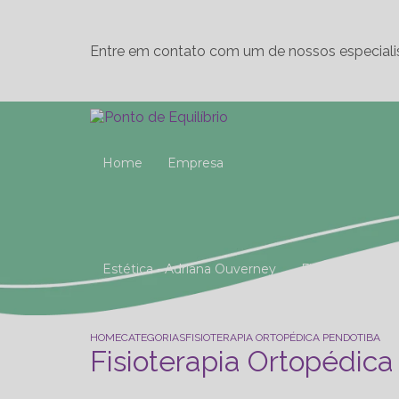
Entre em contato com um de nossos especiali
Home
Empresa
Estética - Adriana Ouverney
Fisioterapia
Reeducação Postural Global (R.P.G)
Studio 
HOME
CATEGORIAS
FISIOTERAPIA ORTOPÉDICA PENDOTIBA
Fisioterapia Ortopédic