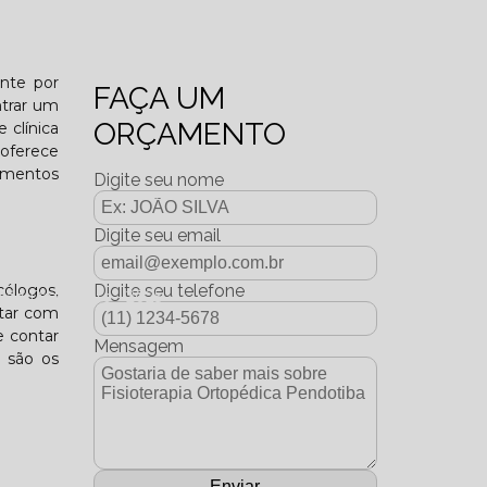
o funcional?
ente por
FAÇA UM
ntrar um
ORÇAMENTO
 clínica
 oferece
tamentos
Digite seu nome
Digite seu email
cólogos,
Digite seu telefone
dição Dezembro - 2025
ntar com
e contar
Mensagem
e são os