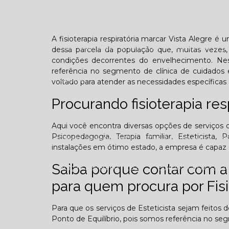
Confraternização
Dia das crianças
Dor 
A fisioterapia respiratória marcar Vista Alegre é
Você sabe o que é TOD (Transtorno opositivo d
dessa parcela da população que, muitas vezes, 
condições decorrentes do envelhecimento. Ne
referência no segmento de clínica de cuidados 
Galeria
voltado para atender as necessidades específicas 
Procurando fisioterapia res
Aqui você encontra diversas opções de serviços of
Psicopedagogia, Terapia familiar, Esteticista
Edição Agosto - 2025
Edição Setembro - 20
instalações em ótimo estado, a empresa é capaz d
Saiba porque contar com a 
Edição Fevereiro - 2026
Edição Março - 202
para quem procura por Fisi
Contato
Para que os serviços de Esteticista sejam feitos 
Ponto de Equilíbrio, pois somos referência no seg