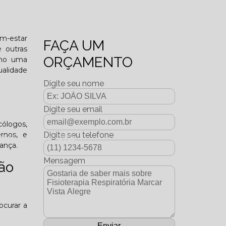
o funcional?
em-estar
FAÇA UM
e outras
ORÇAMENTO
omo uma
ualidade
Digite seu nome
Digite seu email
cólogos,
ernos, e
Digite seu telefone
dição Dezembro - 2025
ança.
Mensagem
ção
ocurar a