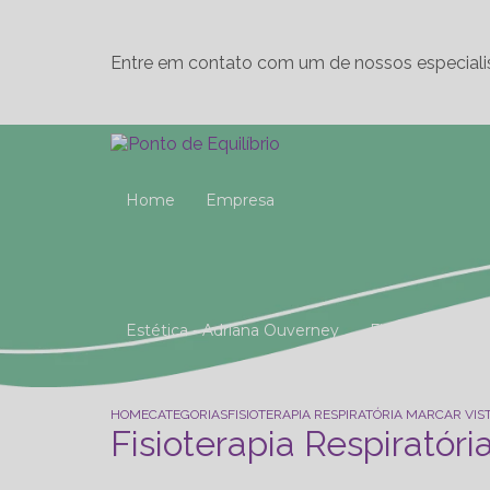
Entre em contato com um de nossos especiali
Home
Empresa
Estética - Adriana Ouverney
Fisioterapia
Reeducação Postural Global (R.P.G)
Studio 
HOME
CATEGORIAS
FISIOTERAPIA RESPIRATÓRIA MARCAR VIS
Fisioterapia Respiratóri