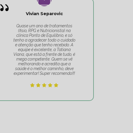
Vivian Separovic
V
Quase um ano de tratamentos
(fisio, RPG e Nutricionista) na
c
clínica Ponto de Equilíbrio, e só
co
tenho a agradecer todo o cuidado
pa
e atenção que tenho recebido. A
t
equipe é excelente, a Tatiana
Tat
Viana, que está a frente de tudo, é
Um 
mega competente. Quem se vê
e
melhorando e acredita que a
mov
saúde é o melhor caminho, deve
experimentar! Super recomendo!!!