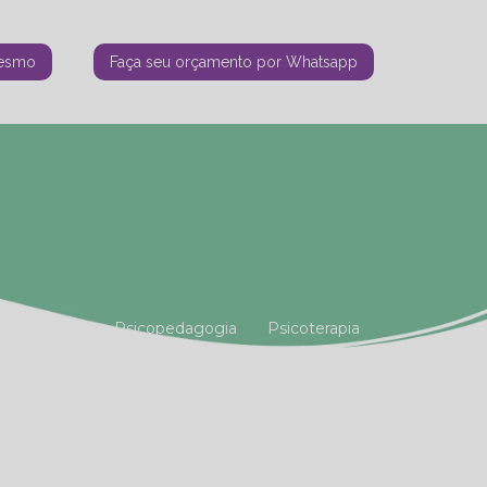
mesmo
Faça seu orçamento por Whatsapp
tiana Vianna
Psicopedagogia
Psicoterapia
amiliar
Terapia Holística