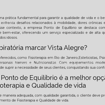
Lombar
Projeto Saúde
Quem é apaixonado pelo treinament
 uma prática fundamental para garantir a qualidade de vida e o b
esafiador)?
enfrenta desafios relacionados à mobilidade, dores crônicas 
sse contexto, a empresa Ponto de Equilíbrio se destaca c
e bem-estar, oferecendo um serviço especializado e de alta q
dos idosos.
piratória marcar Vista Alegre?
Jornal PE
erecidos, como Fisioterapia em Rio de Janeiro,Esteticistas, Psi
, Personais trainers e Nutricionistas. Com equipamentos mod
25
Edição Outubro - 2025
Edição Novembro - 2025
E
e suprir a necessidade de seus clientes, conquistando sua confi
Ponto de Equilíbrio é a melhor op
6
oterapia e Qualidade de vida
de maneira adequada, com qualidade garantida, o cliente deve pr
mento de Fisioterapia e Qualidade de vida.