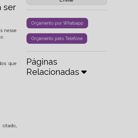
 ser
Orçamento por Whatsapp
os nesse
o.
Orçamento pelo Telefone
Páginas
ados que
Relacionadas
 citado,