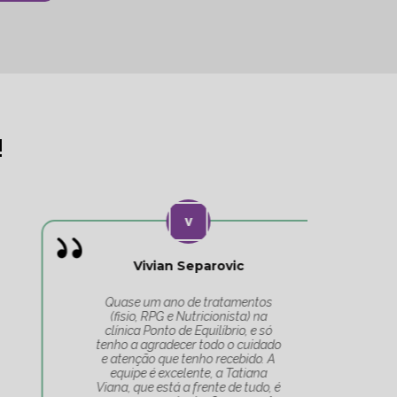
!
Vivian Separovic
V
Quase um ano de tratamentos
(fisio, RPG e Nutricionista) na
c
clínica Ponto de Equilíbrio, e só
co
tenho a agradecer todo o cuidado
pa
e atenção que tenho recebido. A
t
equipe é excelente, a Tatiana
Tat
Viana, que está a frente de tudo, é
Um 