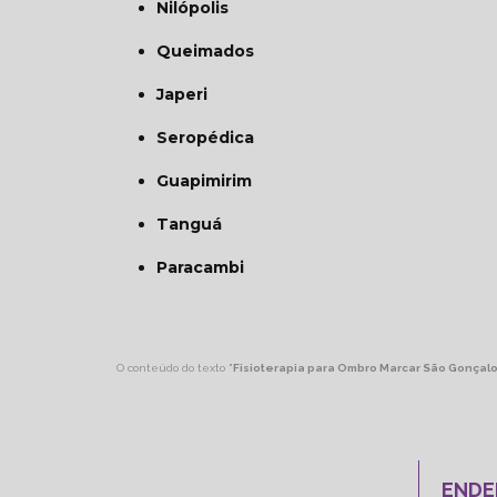
Nilópolis
Queimados
Japeri
Seropédica
Guapimirim
Tanguá
Paracambi
O conteúdo do texto "
Fisioterapia para Ombro Marcar São Gonçal
ENDE