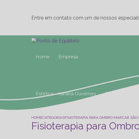
Entre em contato com um de nossos especiali
Home
Empresa
Estética - Adriana Ouverney
Fisioterapia
Reeducação Postural Global (R.P.G)
Studio 
HOME
CATEGORIAS
FISIOTERAPIA PARA OMBRO MARCAR SÃO
Fisioterapia para Ombr