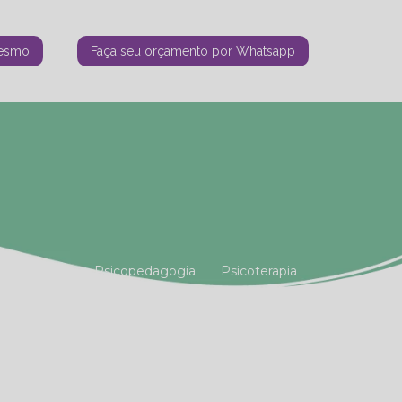
mesmo
Faça seu orçamento por Whatsapp
tiana Vianna
Psicopedagogia
Psicoterapia
amiliar
Terapia Holística