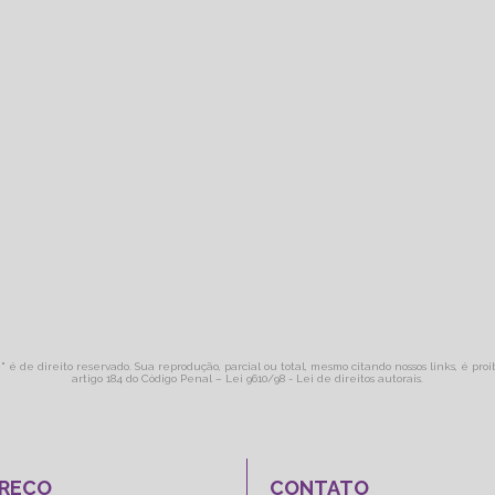
o
" é de direito reservado. Sua reprodução, parcial ou total, mesmo citando nossos links, é pro
artigo 184 do Código Penal –
Lei 9610/98 - Lei de direitos autorais
.
REÇO
CONTATO