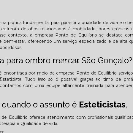
Lombar
Projeto Saúde
Quem é apaixonado pelo treinament
ma prática fundamental para garantir a qualidade de vida e o b
esafiador)?
enfrenta desafios relacionados à mobilidade, dores crônicas 
sse contexto, a empresa Ponto de Equilíbrio se destaca c
e bem-estar, oferecendo um serviço especializado e de alta q
dos idosos.
pia para ombro marcar São Gonçalo?
Jornal PE
a é encontrada por meio da empresa Ponto de Equilíbrio servi
Esteticista. Tudo isso só é possível graças ao time de profi
25
Edição Outubro - 2025
Edição Novembro - 2025
E
ão. Contamos com uma equipe altamente treinada para atender
6
 quando o assunto é
Esteticistas
.
de Equilíbrio oferece atendimento com profissionais qualific
erapia e Qualidade de vida.
s: