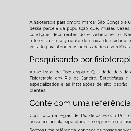
Confraternização
Dia das crianças
Dor 
A fisioterapia para ombro marcar São Gonçalo é u
Você sabe o que é TOD (Transtorno opositivo d
dessa parcela da população que, muitas vezes, 
condições decorrentes do envelhecimento. Ne
referência no segmento de clínica de cuidados 
Galeria
voltado para atender as necessidades específicas 
Pesquisando por fisiotera
Ao se tratar de Fisioterapia e Qualidade de vid
Fisioterapia em Rio de Janeiro, Esteticistas e 
Edição Agosto - 2025
Edição Setembro - 20
especializados e as instalações de alto padr
clientes.
Edição Fevereiro - 2026
Edição Março - 202
Conte com uma referência
Contato
Com foco na região de Rio de Janeiro, o Ponto 
possuem ampla experiência no segmento de Fisiot
Somos uma refêrencia, conheça os nossos serviço