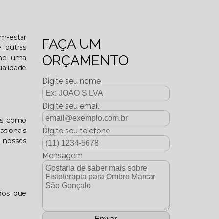
o funcional?
em-estar
FAÇA UM
e outras
ORÇAMENTO
omo uma
ualidade
Digite seu nome
Digite seu email
ços como
ssionais
Digite seu telefone
dição Dezembro - 2025
 nossos
Mensagem
ados que