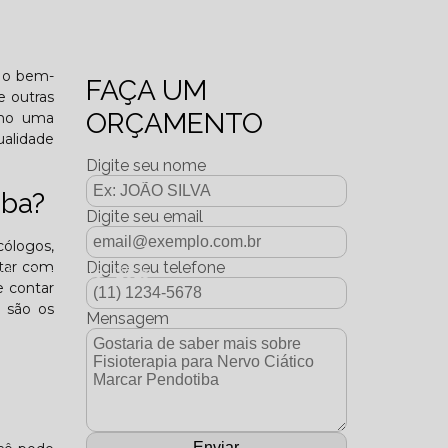
o funcional?
e o bem-
FAÇA UM
e outras
ORÇAMENTO
omo uma
ualidade
Digite seu nome
iba?
Digite seu email
cólogos,
ntar com
Digite seu telefone
dição Dezembro - 2025
e contar
e são os
Mensagem