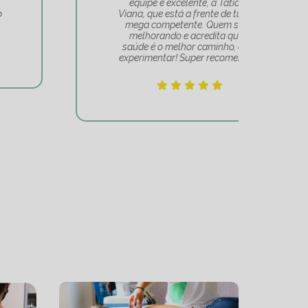
equipe é excelente, a Tatiana
Tat
Viana, que está a frente de tudo, é
Um 
mega competente. Quem se vê
e
melhorando e acredita que a
mov
saúde é o melhor caminho, deve
experimentar! Super recomendo!!!