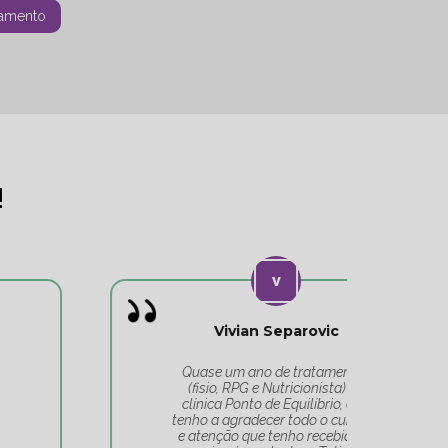
amento
!
Vivian Separovic
V
Quase um ano de tratamentos
(fisio, RPG e Nutricionista) na
c
clínica Ponto de Equilíbrio, e só
co
tenho a agradecer todo o cuidado
pa
e atenção que tenho recebido. A
t