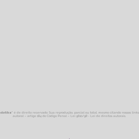
ndotiba
" é de direito reservado. Sua reprodução, parcial ou total, mesmo citando nossos link
autoral – artigo 184 do Código Penal –
Lei 9610/98 - Lei de direitos autorais
.