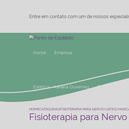
Entre em contato com um de nossos especiali
Home
Empresa
Estética - Adriana Ouverney
Fisioterapia
Reeducação Postural Global (R.P.G)
Studio 
HOME
CATEGORIAS
FISIOTERAPIA PARA NERVO CIÁTICO MAR
Fisioterapia para Nervo