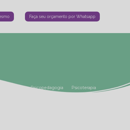
mesmo
Faça seu orçamento por Whatsapp
tiana Vianna
Psicopedagogia
Psicoterapia
amiliar
Terapia Holística