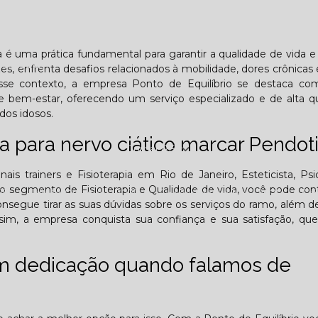
Lombar
Projeto Saúde
Quem é apaixonado pelo treinament
ba é uma prática fundamental para garantir a qualidade de vida 
esafiador)?
s, enfrenta desafios relacionados à mobilidade, dores crônicas 
sse contexto, a empresa Ponto de Equilíbrio se destaca c
e bem-estar, oferecendo um serviço especializado e de alta q
dos idosos.
ia para nervo ciático marcar Pendot
Jornal PE
onais trainers e Fisioterapia em Rio de Janeiro, Esteticista, Psi
s do segmento de Fisioterapia e Qualidade de vida, você pode co
25
Edição Outubro - 2025
Edição Novembro - 2025
E
nsegue tirar as suas dúvidas sobre os serviços do ramo, além d
ssim, a empresa conquista sua confiança e sua satisfação, qu
6
om dedicação quando falamos de