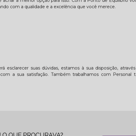
de achar a melhor opção para isso. Com a Ponto de Equilíbrio v
ando com a qualidade e a excelência que você merece.
á esclarecer suas dúvidas, estamos à sua disposição, atrav
com a sua satisfação. Também trabalhamos com Personal tr
 O QUE PROCURAVA?