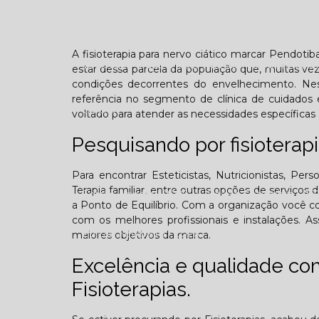
Confraternização
Dia das crianças
Dor 
A fisioterapia para nervo ciático marcar Pendoti
Você sabe o que é TOD (Transtorno opositivo d
estar dessa parcela da população que, muitas veze
condições decorrentes do envelhecimento. Ne
referência no segmento de clínica de cuidados 
Galeria
voltado para atender as necessidades específicas 
Pesquisando por fisioterap
Para encontrar Esteticistas, Nutricionistas, Pers
Terapia familiar, entre outras opções de serviço
Edição Agosto - 2025
Edição Setembro - 20
a Ponto de Equilíbrio. Com a organização você co
com os melhores profissionais e instalações. A
Edição Fevereiro - 2026
Edição Março - 202
maiores objetivos da marca.
Excelência e qualidade c
Contato
Fisioterapias.