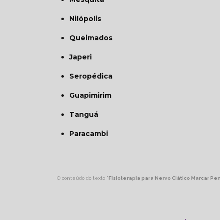
Nilópolis
Queimados
Japeri
Seropédica
Guapimirim
Tanguá
Paracambi
O conteúdo do texto "
Fisioterapia para Nervo Ciático Marcar Pe