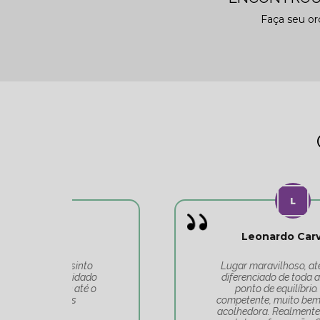
Faça seu o
Leonardo Carvalho
o
Lugar maravilhoso, atendimento
do
diferenciado de toda a equipe do
 o
ponto de equilíbrio. Equipe
competente, muito bem alinhada e
acolhedora. Realmente é um lugar