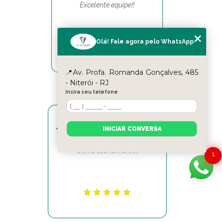
Excelente equipe!!
Olá! Fale agora pelo WhatsApp
📍Av. Profa. Romanda Gonçalves, 485
- Niterói - RJ
Insira seu telefone
INICIAR CONVERSA
Victor Hugo Marins Mansur
Ótimo atendimento!
1