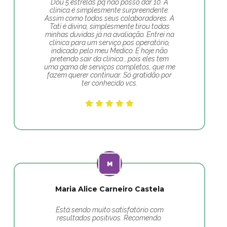
Dou 5 estrelas pq nao posso dar 10. A
clinica é simplesmente surpreendente.
Assim como todos seus colaboradores. A
Tati é divina, simplesmente tirou todas
minhas duvidas já na avaliação. Entrei na
clínica para um serviço pos operatório,
indicado pelo meu Medico. E hoje não
pretendo sair da clinica , pois eles tem
uma gama de serviços completos, que me
fazem querer continuar. Só gratidão por
ter conhecido vcs.
Maria Alice Carneiro Castela
Está sendo muito satisfatório com
resultados positivos. Recomendo.