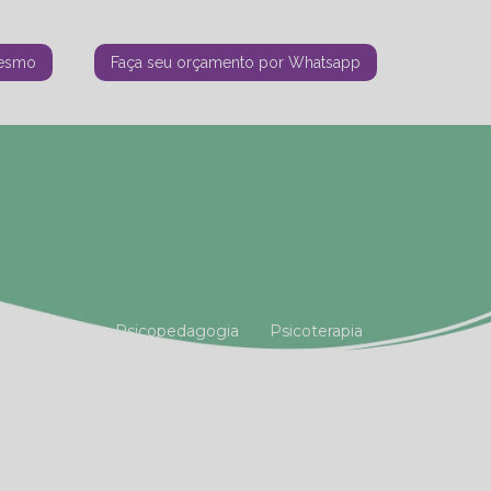
mesmo
Faça seu orçamento por Whatsapp
tiana Vianna
Psicopedagogia
Psicoterapia
amiliar
Terapia Holística