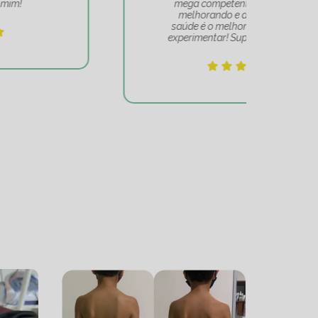
mega competente. Quem se vê
e
melhorando e acredita que a
mov
saúde é o melhor caminho, deve
experimentar! Super recomendo!!!