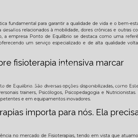
Lombar
Projeto Saúde
Quem é apaixonado pelo treinament
ática fundamental para garantir a qualidade de vida e o bem-est
esafiador)?
 desafios relacionados à mobilidade, dores crônicas e outras c
o, a empresa Ponto de Equilíbrio se destaca como uma referê
ferecendo um serviço especializado e de alta qualidade volt
re fisioterapia intensiva marcar
Jornal PE
25
Edição Outubro - 2025
Edição Novembro - 2025
E
 de Equilíbrio. São diversas opções disponibilizadas, como Estet
Personais trainers, Psicólogos, Psicopedagogia e Nutricionistas. 
ompetentes e em equipamentos inovadores.
6
apias importa para nós. Ela precisa
riência no mercado de Fisioterapias, tendo em vista que atuam