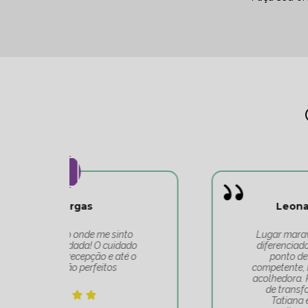
Leonardo Carvalho
o
Lugar maravilhoso, atendimento
do
diferenciado de toda a equipe do
 o
ponto de equilíbrio. Equipe
competente, muito bem alinhada e
acolhedora. Realmente é um lugar
de transformação. Obrigado
Tatiana e toda sua equipe