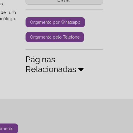
o.
s de um
icólogo.
Orçamento por Whatsapp
Orçamento pelo Telefone
Páginas
Relacionadas
amento