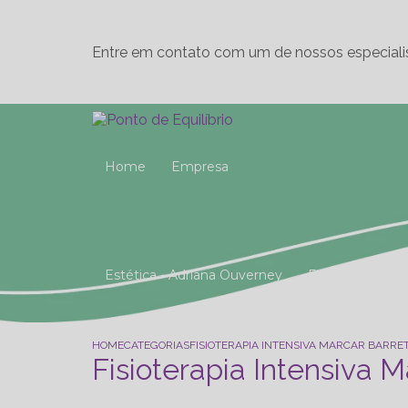
Entre em contato com um de nossos especiali
Home
Empresa
Estética - Adriana Ouverney
Fisioterapia
Reeducação Postural Global (R.P.G)
Studio 
HOME
CATEGORIAS
FISIOTERAPIA INTENSIVA MARCAR BARRE
Fisioterapia Intensiva M