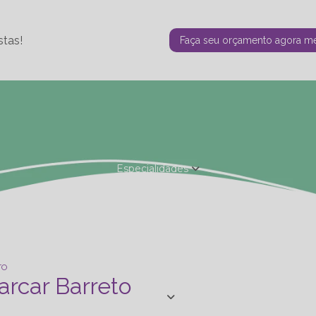
stas!
Faça seu orçamento agora 
Especialidades
Fisioterapia Estética
Fisioterapia Ortopédica
Nutrição - Ta
de Personal
Studio de Personal - Especializações
Terapia F
TO
arcar Barreto
Blog