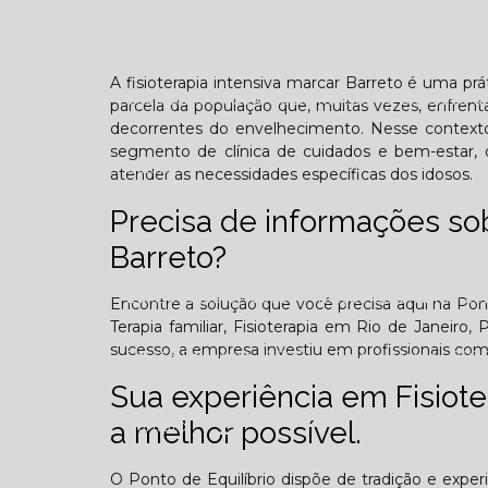
Confraternização
Dia das crianças
Dor 
A fisioterapia intensiva marcar Barreto é uma pr
Você sabe o que é TOD (Transtorno opositivo d
parcela da população que, muitas vezes, enfrenta
decorrentes do envelhecimento. Nesse context
segmento de clínica de cuidados e bem-estar, o
Galeria
atender as necessidades específicas dos idosos.
Precisa de informações sob
Barreto?
Edição Agosto - 2025
Edição Setembro - 20
Encontre a solução que você precisa aqui na Ponto
Terapia familiar, Fisioterapia em Rio de Janeiro, 
sucesso, a empresa investiu em profissionais c
Edição Fevereiro - 2026
Edição Março - 202
Sua experiência em Fisioter
a melhor possível.
Contato
O Ponto de Equilíbrio dispõe de tradição e expe