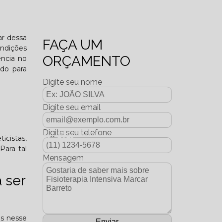
o funcional?
ar dessa
FAÇA UM
ondições
ORÇAMENTO
ncia no
ado para
Digite seu nome
Digite seu email
Digite seu telefone
dição Dezembro - 2025
icistas,
Para tal
Mensagem
 ser
os nesse