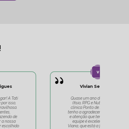
!
Vivian Separovic
V
Quase um ano de tratamentos
(fisio, RPG e Nutricionista) na
c
clínica Ponto de Equilíbrio, e só
co
tenho a agradecer todo o cuidado
pa
e atenção que tenho recebido. A
t
equipe é excelente, a Tatiana
Tat
Viana, que está a frente de tudo, é
Um 