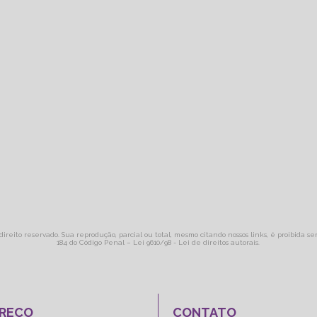
direito reservado. Sua reprodução, parcial ou total, mesmo citando nossos links, é proibida se
184 do Código Penal –
Lei 9610/98 - Lei de direitos autorais
.
REÇO
CONTATO