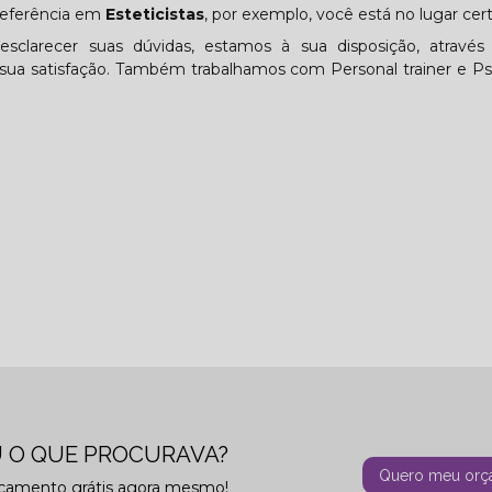
referência em
Esteticistas
, por exemplo, você está no lugar cert
sclarecer suas dúvidas, estamos à sua disposição, atravé
a satisfação. Também trabalhamos com Personal trainer e Ps
 O QUE PROCURAVA?
Quero meu orç
rçamento grátis agora mesmo!