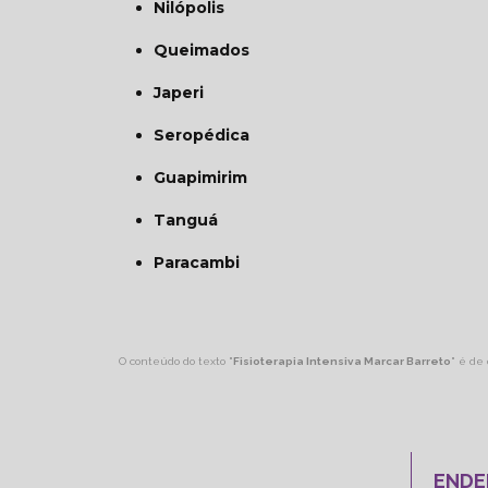
Nilópolis
Queimados
Japeri
Seropédica
Guapimirim
Tanguá
Paracambi
O conteúdo do texto "
Fisioterapia Intensiva Marcar Barreto
" é de 
ENDE