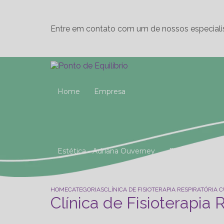
Entre em contato com um de nossos especiali
Home
Empresa
Estética - Adriana Ouverney
Fisioterapia
Reeducação Postural Global (R.P.G)
Studio 
HOME
CATEGORIAS
CLÍNICA DE FISIOTERAPIA RESPIRATÓRIA
Clínica de Fisioterapia