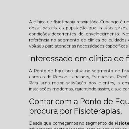
Confraternização
Dia das crianças
Dor 
A clínica de fisioterapia respiratória Cubango é 
Você sabe o que é TOD (Transtorno opositivo d
dessa parcela da população que, muitas vezes, 
condições decorrentes do envelhecimento. Ne
referência no segmento de clínica de cuidados 
Galeria
voltado para atender as necessidades específicas 
Interessado em clínica de f
A Ponto de Equilíbrio atua no segmento de Fisiot
como o de Personais trainers, Esteticistas, Psicó
Edição Agosto - 2025
Edição Setembro - 20
Para uma maior satisfação dos clientes, a em
instalações modernas, garantindo assim, a sua c
Edição Fevereiro - 2026
Edição Março - 202
Contar com a Ponto de Equ
procura por Fisioterapias.
Contato
Desde que começamos no segmento de
Fisiot