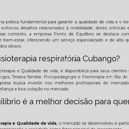
Lombar
Projeto Saúde
Quem é apaixonado pelo treinament
uma prática fundamental para garantir a qualidade de vida e o b
esafiador)?
enfrenta desafios relacionados à mobilidade, dores crônicas 
sse contexto, a empresa Ponto de Equilíbrio se destaca c
e bem-estar, oferecendo um serviço especializado e de alta q
dos idosos.
isioterapia respiratória Cubango?
Jornal PE
erapia e Qualidade de vida, e disponibiliza para seus clientes 
logos, Terapia familiar, Psicopedagogia e Fisioterapia em Rio de 
25
Edição Outubro - 2025
Edição Novembro - 2025
E
presa busca investir nos melhores profissionais do mercad
onfiança e boa cotação no mercado.
6
ilíbrio é a melhor decisão para qu
erapia e Qualidade de vida
, o mercado se desenvolveu e part