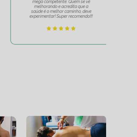
mega competente. Quem se vê
e
melhorando e acredita que a
mov
saúde é o melhor caminho, deve
experimentar! Super recomendo!!!