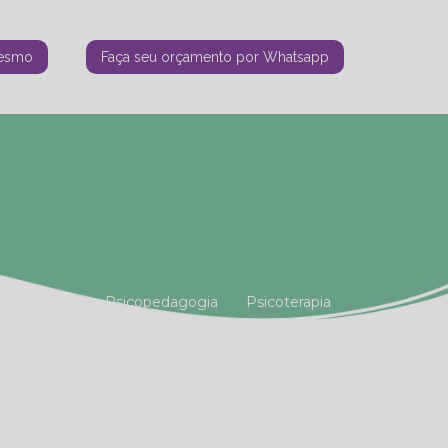
mesmo
Faça seu orçamento por Whatsapp
tiana Vianna
Psicopedagogia
Psicoterapia
amiliar
Terapia Holística