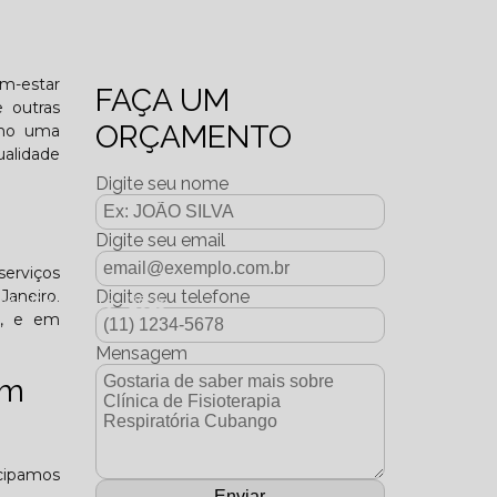
o funcional?
em-estar
FAÇA UM
e outras
ORÇAMENTO
omo uma
ualidade
Digite seu nome
Digite seu email
serviços
Janeiro.
Digite seu telefone
dição Dezembro - 2025
o, e em
Mensagem
em
icipamos