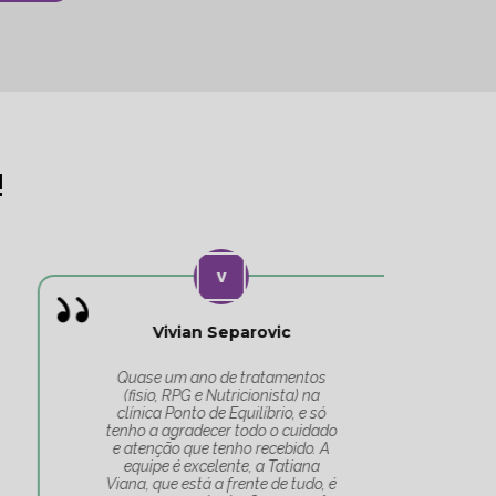
!
Vivian Separovic
V
Quase um ano de tratamentos
(fisio, RPG e Nutricionista) na
c
clínica Ponto de Equilíbrio, e só
co
tenho a agradecer todo o cuidado
pa
e atenção que tenho recebido. A
t
equipe é excelente, a Tatiana
Tat
Viana, que está a frente de tudo, é
Um 