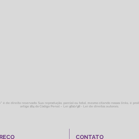
o
" é de direito reservado. Sua reprodução, parcial ou total, mesmo citando nossos links, é pro
artigo 184 do Código Penal –
Lei 9610/98 - Lei de direitos autorais
.
REÇO
CONTATO