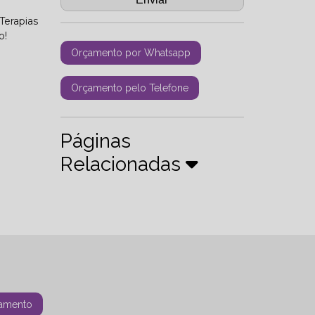
Terapias
o!
Orçamento por Whatsapp
Orçamento pelo Telefone
Páginas
Relacionadas
amento