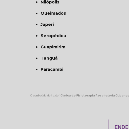
Nilópolis
Queimados
Japeri
Seropédica
Guapimirim
Tanguá
Paracambi
O conteúdo do texto "
Clínica de Fisioterapia Respiratória Cubang
ENDE