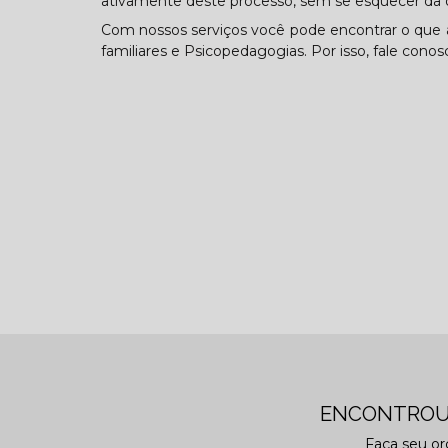
ativamente deste processo, sem se esquecer da o
Com nossos serviços você pode encontrar o que a
familiares e Psicopedagogias. Por isso, fale cono
ENCONTROU
Faça seu o