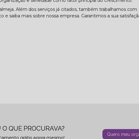
rganização e seriedade como fator principal do crescimento.
lmeja. Além dos serviços já citados, também trabalhamos com 
sco e saiba mais sobre nossa empresa. Garantimos a sua satisfaçã
 O QUE PROCURAVA?
Quero meu orç
rçamento grátis agora mesmo!