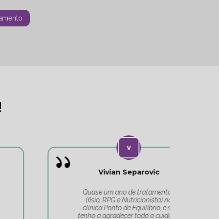
amento
!
Vivian Separovic
V
Quase um ano de tratamentos
(fisio, RPG e Nutricionista) na
c
clínica Ponto de Equilíbrio, e só
co
tenho a agradecer todo o cuidado
pa