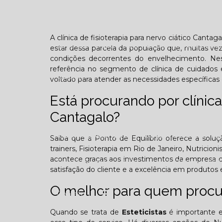
Confraternização
Dia das crianças
Dor 
A clínica de fisioterapia para nervo ciático Canta
Você sabe o que é TOD (Transtorno opositivo d
estar dessa parcela da população que, muitas veze
condições decorrentes do envelhecimento. Ne
referência no segmento de clínica de cuidados 
Galeria
voltado para atender as necessidades específicas 
Está procurando por clínica 
Cantagalo?
Edição Agosto - 2025
Edição Setembro - 20
Saiba que a Ponto de Equilíbrio oferece a solu
trainers, Fisioterapia em Rio de Janeiro, Nutricion
acontece graças aos investimentos da empresa co
Edição Fevereiro - 2026
Edição Março - 202
satisfação do cliente e a excelência em produtos e
O melhor para quem procur
Contato
Quando se trata de
Esteticistas
é importante e