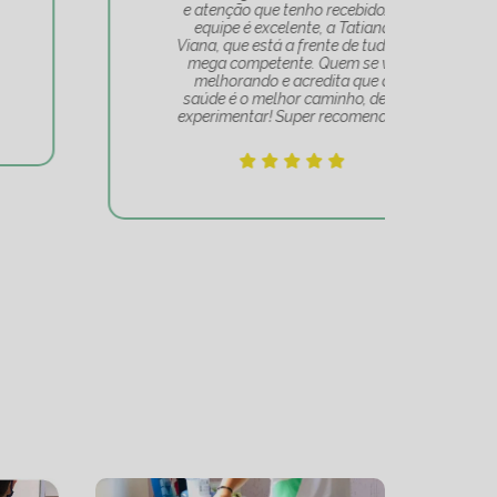
e atenção que tenho recebido. A
t
equipe é excelente, a Tatiana
Tat
Viana, que está a frente de tudo, é
Um 
mega competente. Quem se vê
e
melhorando e acredita que a
mov
saúde é o melhor caminho, deve
experimentar! Super recomendo!!!