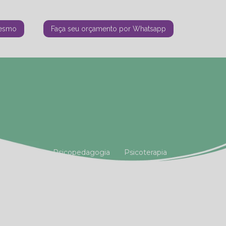
mesmo
Faça seu orçamento por Whatsapp
tiana Vianna
Psicopedagogia
Psicoterapia
amiliar
Terapia Holística