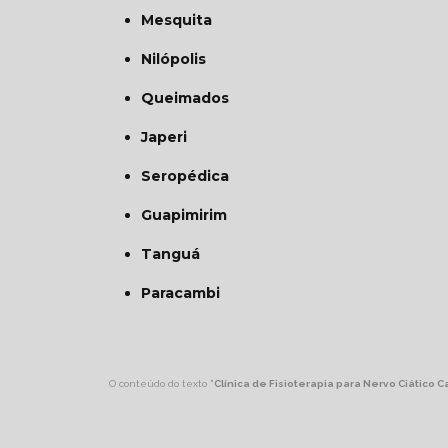
Mesquita
Nilópolis
Queimados
Japeri
Seropédica
Guapimirim
Tanguá
Paracambi
O conteúdo do texto "
Clínica de Fisioterapia para Nervo Ciático 