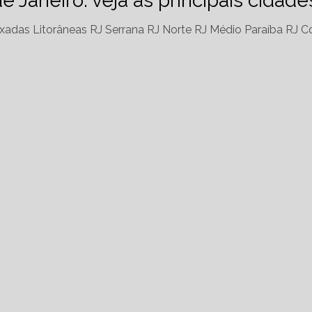
de Janeiro: veja as principais cidad
xadas Litorâneas RJ
Serrana RJ
Norte RJ
Médio Paraíba RJ
Co