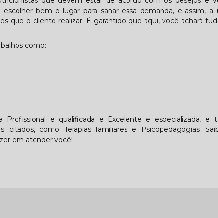
Nutricionistas que devem estar de acordo com os desejos e v
rio escolher bem o lugar para sanar essa demanda, e assim, 
s que o cliente realizar. É garantido que aqui, você achará tu
abalhos como:
Profissional e qualificada e Excelente e especializada, e
 citados, como Terapias familiares e Psicopedagogias. Sai
zer em atender você!