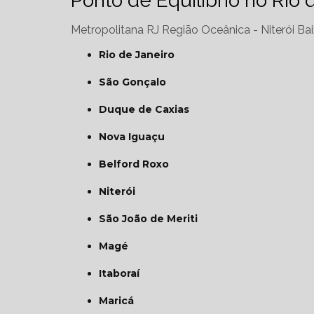
Ponto de Equilíbrio no Rio 
Metropolitana RJ
Região Oceânica - Niterói
Bai
Rio de Janeiro
São Gonçalo
Duque de Caxias
Nova Iguaçu
Belford Roxo
Niterói
São João de Meriti
Magé
Itaboraí
Maricá