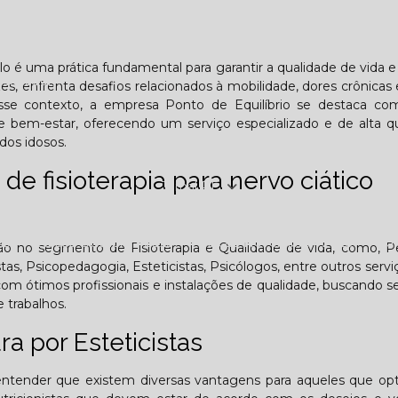
Lombar
Projeto Saúde
Quem é apaixonado pelo treinament
galo é uma prática fundamental para garantir a qualidade de vida 
esafiador)?
s, enfrenta desafios relacionados à mobilidade, dores crônicas 
sse contexto, a empresa Ponto de Equilíbrio se destaca c
e bem-estar, oferecendo um serviço especializado e de alta q
dos idosos.
de fisioterapia para nervo ciático
Jornal PE
25
Edição Outubro - 2025
Edição Novembro - 2025
E
ção no segmento de Fisioterapia e Qualidade de vida, como, P
istas, Psicopedagogia, Esteticistas, Psicólogos, entre outros servi
m ótimos profissionais e instalações de qualidade, buscando 
6
 trabalhos.
a por Esteticistas
ntender que existem diversas vantagens para aqueles que op