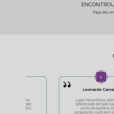
ENCONTROU
Faça seu o
Leonardo Carvalho
o
Lugar maravilhoso, atendimento
do
diferenciado de toda a equipe do
 o
ponto de equilíbrio. Equipe
competente, muito bem alinhada e