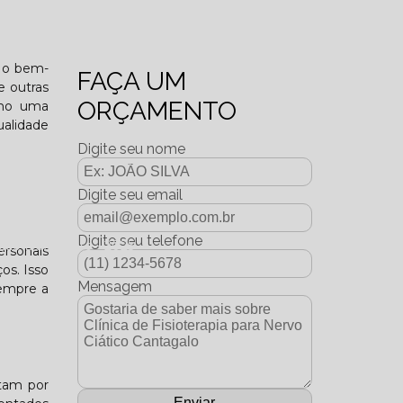
o funcional?
e o bem-
FAÇA UM
e outras
ORÇAMENTO
omo uma
ualidade
Digite seu nome
Digite seu email
Digite seu telefone
dição Dezembro - 2025
ersonais
ços. Isso
Mensagem
sempre a
tam por