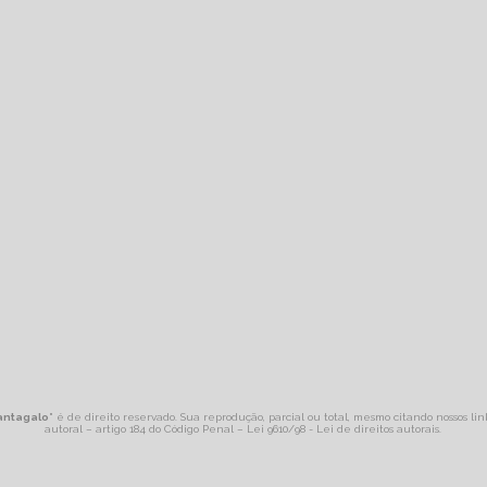
Cantagalo
" é de direito reservado. Sua reprodução, parcial ou total, mesmo citando nossos lin
autoral – artigo 184 do Código Penal –
Lei 9610/98 - Lei de direitos autorais
.