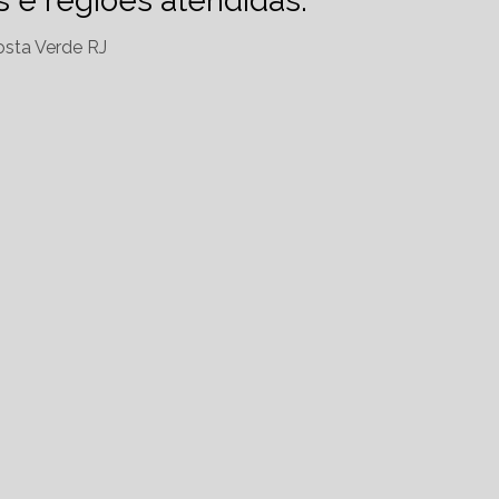
es e regiões atendidas.
sta Verde RJ