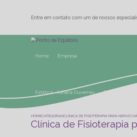
Entre em contato com um de nossos especiali
Home
Empresa
Estética - Adriana Ouverney
Fisioterapia
Reeducação Postural Global (R.P.G)
Studio 
HOME
CATEGORIAS
CLÍNICA DE FISIOTERAPIA PARA NERVO C
Clínica de Fisioterapia