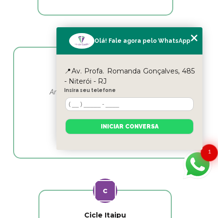
Olá! Fale agora pelo WhatsApp
📍Av. Profa. Romanda Gonçalves, 485
Yasmin Moura
- Niterói - RJ
Insira seu telefone
Amo esse lugar e as profissionais em
fisioterapia as melhores
INICIAR CONVERSA
1
Cicle Itaipu