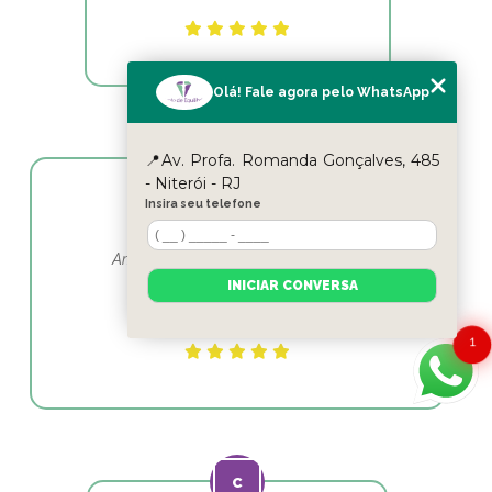
Olá! Fale agora pelo WhatsApp
📍Av. Profa. Romanda Gonçalves, 485
- Niterói - RJ
Insira seu telefone
Yasmin Moura
Amo esse lugar e as profissionais em
fisioterapia as melhores
INICIAR CONVERSA
1