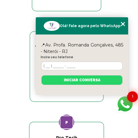
Olá! Fale agora pelo WhatsApp
📍Av. Profa. Romanda Gonçalves, 485
Victor Hugo Marins Mansur
- Niterói - RJ
Insira seu telefone
Ótimo atendimento!
INICIAR CONVERSA
1
Pro Tech