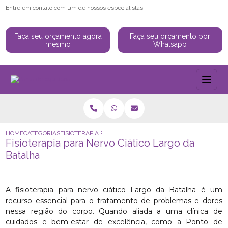
Entre em contato com um de nossos especialistas!
Faça seu orçamento agora
Faça seu orçamento por
mesmo
Whatsapp
HOME
CATEGORIAS
FISIOTERAPIA PARA NERVO CIÁTICO LARGO DA BATALHA
Fisioterapia para Nervo Ciático Largo da
Batalha
A fisioterapia para nervo ciático Largo da Batalha é um
recurso essencial para o tratamento de problemas e dores
nessa região do corpo. Quando aliada a uma clínica de
cuidados e bem-estar de excelência, como a Ponto de