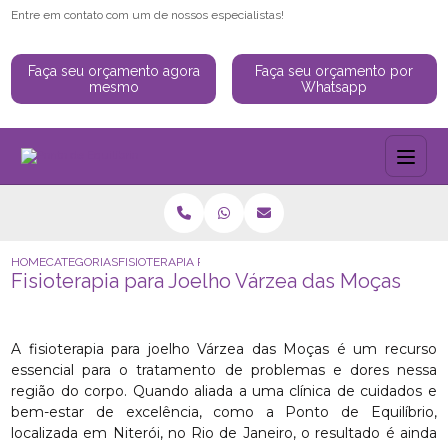
Entre em contato com um de nossos especialistas!
Faça seu orçamento agora
Faça seu orçamento por
mesmo
Whatsapp
HOME
CATEGORIAS
FISIOTERAPIA PARA JOELHO VÁRZEA DAS MOÇAS
Fisioterapia para Joelho Várzea das Moças
A fisioterapia para joelho Várzea das Moças é um recurso
essencial para o tratamento de problemas e dores nessa
região do corpo. Quando aliada a uma clínica de cuidados e
bem-estar de excelência, como a Ponto de Equilíbrio,
localizada em Niterói, no Rio de Janeiro, o resultado é ainda