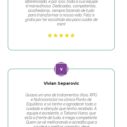
diferenciada, e por isso, toda a sua equipe
é maravilhosa. Dedicadas, competentes,
acolhedoras, sempre fazendo de tudo
para transformar a nossa vida. Feliz e
grata por ter escolhido ela para cuidar de
mim!
Vivian Separovic
Quase um ano de tratamentos (fisio, RPG
e Nutricionista) na clínica Ponto de
Equilíbrio, e só tenho a agradecer todo o
cuidado e atenção que tenho recebido. A
equipe é excelente, a Tatiana Viana, que
está a frente de tudo, é mega competente.
Quem se vê melhorando e acredita que a
saúde é o melhor caminho, deve