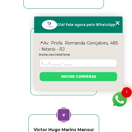
Olá! Fale agora pelo WhatsApp
📍Av. Profa. Romanda Gonçalves, 485
Reyslane Fernandes
- Niterói - RJ
Insira seu telefone
Excelente equipe!!
INICIAR CONVERSA
1
Victor Hugo Marins Mansur