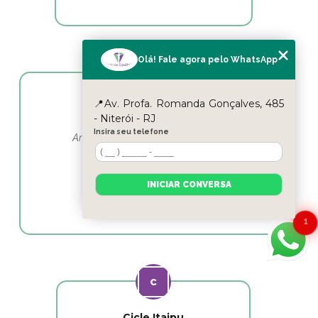
Olá! Fale agora pelo WhatsApp
📍Av. Profa. Romanda Gonçalves, 485
Yasmin Moura
- Niterói - RJ
Insira seu telefone
Amo esse lugar e as profissionais em
fisioterapia as melhores
INICIAR CONVERSA
1
Cicle Itaipu