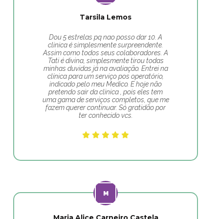
Tarsila Lemos
Dou 5 estrelas pq nao posso dar 10. A
clinica é simplesmente surpreendente.
Assim como todos seus colaboradores. A
Tati é divina, simplesmente tirou todas
minhas duvidas já na avaliação. Entrei na
clínica para um serviço pos operatório,
indicado pelo meu Medico. E hoje não
pretendo sair da clinica , pois eles tem
uma gama de serviços completos, que me
fazem querer continuar. Só gratidão por
ter conhecido vcs.
Maria Alice Carneiro Castela