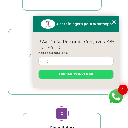
Olá! Fale agora pelo WhatsApp
📍Av. Profa. Romanda Gonçalves, 485
Yasmin Moura
- Niterói - RJ
Insira seu telefone
Amo esse lugar e as profissionais em
fisioterapia as melhores
INICIAR CONVERSA
1
Cicle Itaipu