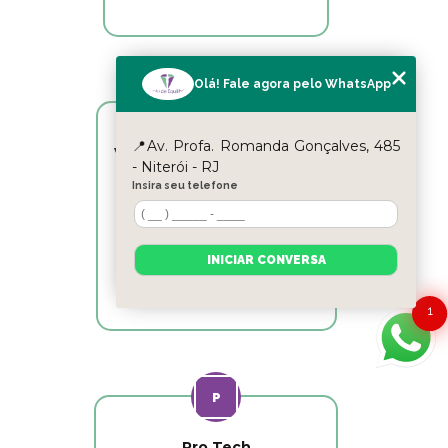
Olá! Fale agora pelo WhatsApp
📍Av. Profa. Romanda Gonçalves, 485
Victor Hugo Marins Mansur
- Niterói - RJ
Insira seu telefone
Ótimo atendimento!
INICIAR CONVERSA
1
Pro Tech