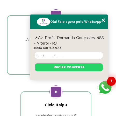
Olá! Fale agora pelo WhatsApp
Yasmin Moura
📍Av. Profa. Romanda Gonçalves, 485
Amo esse lugar e as profissionais em
- Niterói - RJ
fisioterapia as melhores
Insira seu telefone
INICIAR CONVERSA
1
Cicle Itaipu
Excelentes profissionais!!!