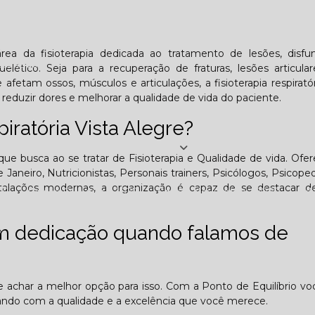
Lombar
Projeto Saúde
Quem é apaixonado pelo treinament
 área da fisioterapia dedicada ao tratamento de lesões, disf
esafiador)?
lético. Seja para a recuperação de fraturas, lesões articular
etam ossos, músculos e articulações, a fisioterapia respiratór
reduzir dores e melhorar a qualidade de vida do paciente.
piratória Vista Alegre?
Jornal PE
que busca ao se tratar de Fisioterapia e Qualidade de vida. Of
 Janeiro, Nutricionistas, Personais trainers, Psicólogos, Psicope
nstalações modernas, a organização é capaz de se destacar d
25
Edição Outubro - 2025
Edição Novembro - 2025
E
om dedicação quando falamos de
6
de achar a melhor opção para isso. Com a Ponto de Equilíbrio v
ando com a qualidade e a excelência que você merece.