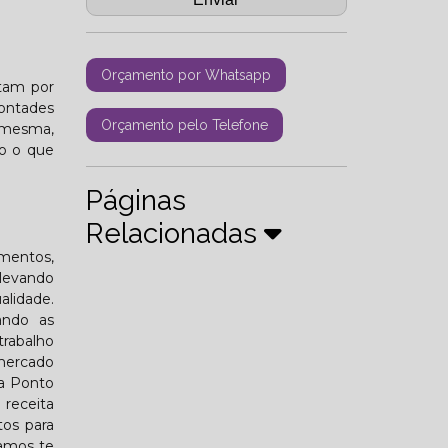
Orçamento por Whatsapp
tam por
ontades
Orçamento pelo Telefone
a mesma,
do o que
Páginas
Relacionadas
mentos,
 levando
alidade.
ando as
rabalho
 mercado
 a Ponto
 receita
tos para
tamos te