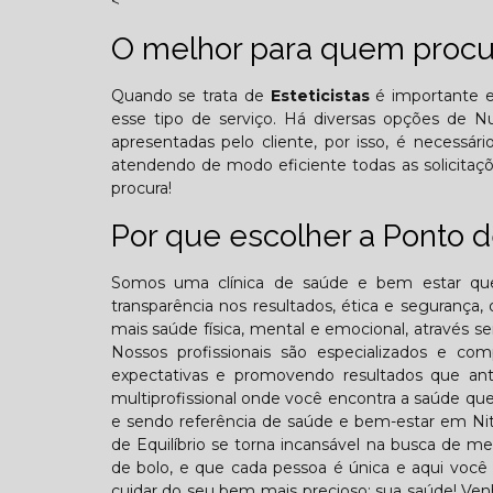
<
O melhor para quem procur
Quando se trata de
Esteticistas
é importante e
esse tipo de serviço. Há diversas opções de 
apresentadas pelo cliente, por isso, é necessá
atendendo de modo eficiente todas as solicitaçõe
procura!
Por que escolher a Ponto de
Somos uma clínica de saúde e bem estar que
transparência nos resultados, ética e segurança,
mais saúde física, mental e emocional, através se
Nossos profissionais são especializados e 
expectativas e promovendo resultados que ant
multiprofissional onde você encontra a saúde que
e sendo referência de saúde e bem-estar em Nite
de Equilíbrio se torna incansável na busca de m
de bolo, e que cada pessoa é única e aqui você 
cuidar do seu bem mais precioso: sua saúde! Ven