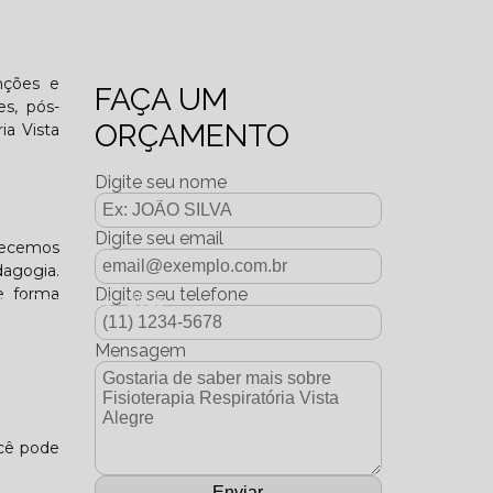
o funcional?
unções e
FAÇA UM
es, pós-
ORÇAMENTO
ia Vista
Digite seu nome
Digite seu email
erecemos
dagogia.
e forma
Digite seu telefone
dição Dezembro - 2025
Mensagem
ocê pode