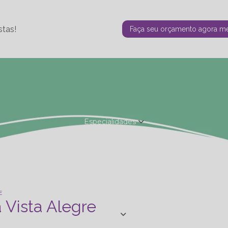
stas!
Faça seu orçamento agora 
Especialidades
Fisioterapia Estética
Fisioterapia Ortopédica
Nutrição - Ta
de Personal
Studio de Personal - Especializações
Terapia F
E
a Vista Alegre
Blog