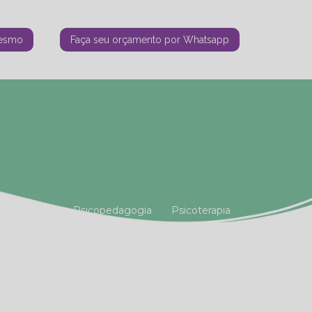
mesmo
Faça seu orçamento por Whatsapp
tiana Vianna
Psicopedagogia
Psicoterapia
amiliar
Terapia Holística