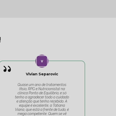
!
Vivian Separovic
V
Quase um ano de tratamentos
(fisio, RPG e Nutricionista) na
c
clínica Ponto de Equilíbrio, e só
co
tenho a agradecer todo o cuidado
pa
e atenção que tenho recebido. A
t
equipe é excelente, a Tatiana
Tat
Viana, que está a frente de tudo, é
Um 
mega competente. Quem se vê
e