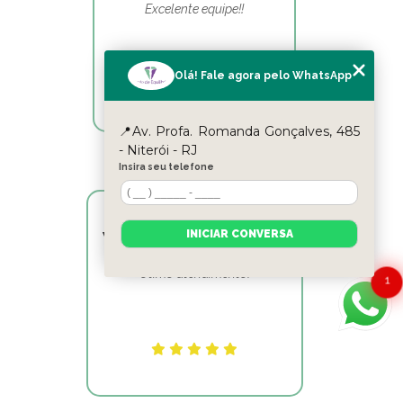
Excelente equipe!!
Olá! Fale agora pelo WhatsApp
📍Av. Profa. Romanda Gonçalves, 485
- Niterói - RJ
Insira seu telefone
INICIAR CONVERSA
Victor Hugo Marins Mansur
Ótimo atendimento!
1