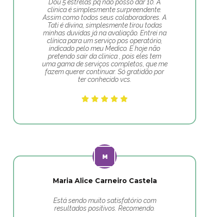
Dou 5 estrelas pq nao posso dar 10. A
clinica é simplesmente surpreendente.
Assim como todos seus colaboradores. A
Tati é divina, simplesmente tirou todas
minhas duvidas já na avaliação. Entrei na
clínica para um serviço pos operatório,
indicado pelo meu Medico. E hoje não
pretendo sair da clinica , pois eles tem
uma gama de serviços completos, que me
fazem querer continuar. Só gratidão por
ter conhecido vcs.
Maria Alice Carneiro Castela
Está sendo muito satisfatório com
resultados positivos. Recomendo.