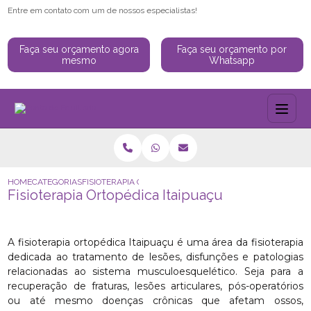
Entre em contato com um de nossos especialistas!
Faça seu orçamento agora
Faça seu orçamento por
mesmo
Whatsapp
HOME
CATEGORIAS
FISIOTERAPIA ORTOPÉDICA ITAIPUAÇU
Fisioterapia Ortopédica Itaipuaçu
A fisioterapia ortopédica Itaipuaçu é uma área da fisioterapia
dedicada ao tratamento de lesões, disfunções e patologias
relacionadas ao sistema musculoesquelético. Seja para a
recuperação de fraturas, lesões articulares, pós-operatórios
ou até mesmo doenças crônicas que afetam ossos,