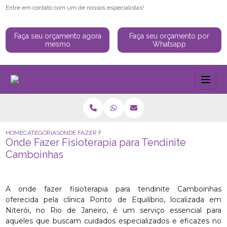
Entre em contato com um de nossos especialistas!
Faça seu orçamento agora
Faça seu orçamento por
mesmo
Whatsapp
HOME
CATEGORIAS
ONDE FAZER FISIOTERAPIA PARA TENDINITE CAMBOINHA
Onde Fazer Fisioterapia para Tendinite
Camboinhas
A onde fazer fisioterapia para tendinite Camboinhas
oferecida pela clínica Ponto de Equilíbrio, localizada em
Niterói, no Rio de Janeiro, é um serviço essencial para
aqueles que buscam cuidados especializados e eficazes no