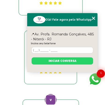
Olá! Fale agora pelo WhatsApp
📍Av. Profa. Romanda Gonçalves, 485
- Niterói - RJ
Reyslane Fernandes
Insira seu telefone
Excelente equipe!!
INICIAR CONVERSA
1