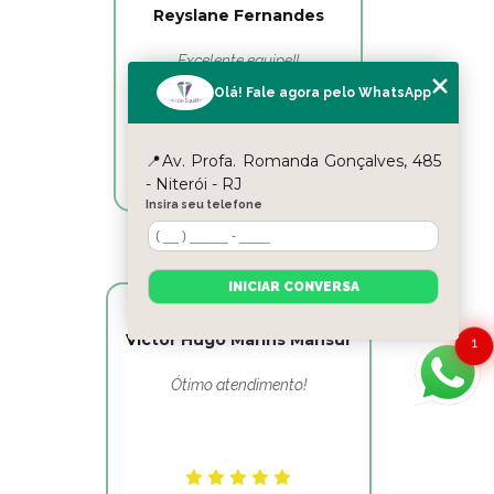
Reyslane Fernandes
Excelente equipe!!
Olá! Fale agora pelo WhatsApp
📍Av. Profa. Romanda Gonçalves, 485
- Niterói - RJ
Insira seu telefone
INICIAR CONVERSA
Victor Hugo Marins Mansur
1
Ótimo atendimento!