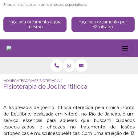
Entre em contato com um de nossos especialistas!
Faça seu orçamento agora
Faça seu orçamento por
mesmo
Whatsapp
HOME
CATEGORIAS
FISIOTERAPIA DE JOELHO ITITIOCA
Fisioterapia de Joelho Ititioca
A fisioterapia de joelho Ititioca oferecida pela clínica Ponto
de Equilíbrio, localizada em Niterói, no Rio de Janeiro, é um
serviço essencial para aqueles que buscam cuidados
especializados e eficazes no tratamento de lesões
ortopédicas e musculoesqueléticas. Com uma atuação de 13