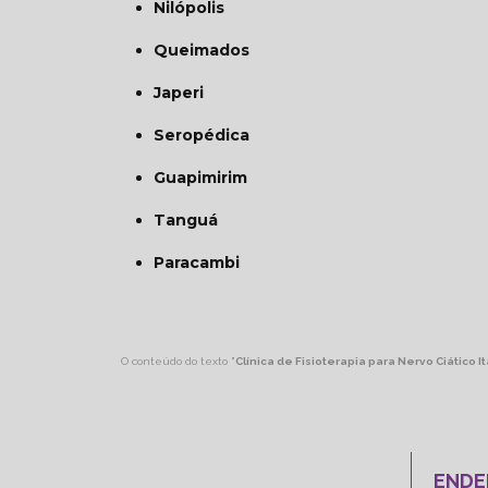
Nilópolis
Queimados
Japeri
Seropédica
Guapimirim
Tanguá
Paracambi
O conteúdo do texto "
Clínica de Fisioterapia para Nervo Ciático 
ENDE