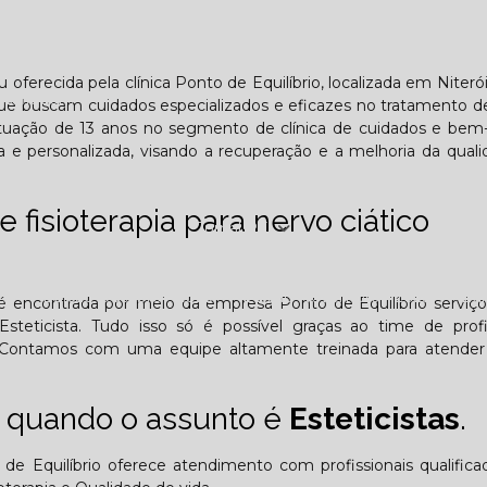
Lombar
Projeto Saúde
Quem é apaixonado pelo treinament
çu oferecida pela clínica Ponto de Equilíbrio, localizada em Niteró
esafiador)?
 que buscam cuidados especializados e eficazes no tratamento d
uação de 13 anos no segmento de clínica de cuidados e bem-
 e personalizada, visando a recuperação e a melhoria da qual
 fisioterapia para nervo ciático
Jornal PE
25
Edição Outubro - 2025
Edição Novembro - 2025
E
a é encontrada por meio da empresa Ponto de Equilíbrio servi
Esteticista. Tudo isso só é possível graças ao time de profi
ão. Contamos com uma equipe altamente treinada para atender
6
 quando o assunto é
Esteticistas
.
de Equilíbrio oferece atendimento com profissionais qualific