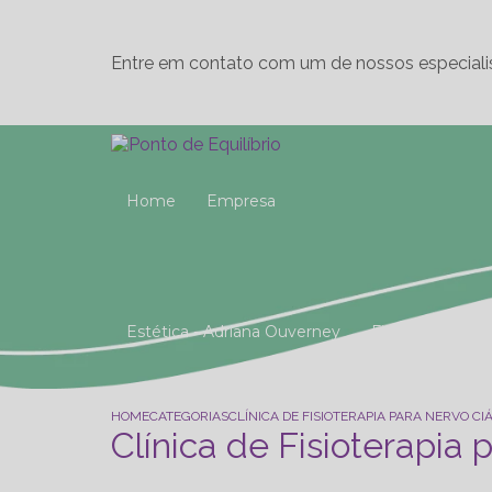
Entre em contato com um de nossos especiali
Home
Empresa
Estética - Adriana Ouverney
Fisioterapia
Reeducação Postural Global (R.P.G)
Studio 
HOME
CATEGORIAS
CLÍNICA DE FISIOTERAPIA PARA NERVO CI
Clínica de Fisioterapia 