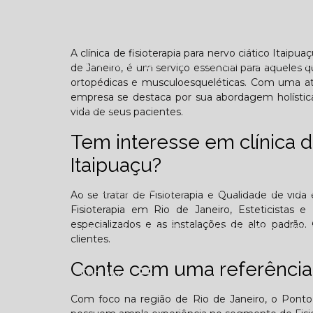
Confraternização
Dia das crianças
Dor 
A clínica de fisioterapia para nervo ciático Itaipua
Você sabe o que é TOD (Transtorno opositivo d
de Janeiro, é um serviço essencial para aqueles
ortopédicas e musculoesqueléticas. Com uma at
empresa se destaca por sua abordagem holística
Galeria
vida de seus pacientes.
Tem interesse em clínica de
Itaipuaçu?
Edição Agosto - 2025
Edição Setembro - 20
Ao se tratar de Fisioterapia e Qualidade de vid
Fisioterapia em Rio de Janeiro, Esteticistas e 
especializados e as instalações de alto padr
Edição Fevereiro - 2026
Edição Março - 202
clientes.
Conte com uma referência
Contato
Com foco na região de Rio de Janeiro, o Ponto 