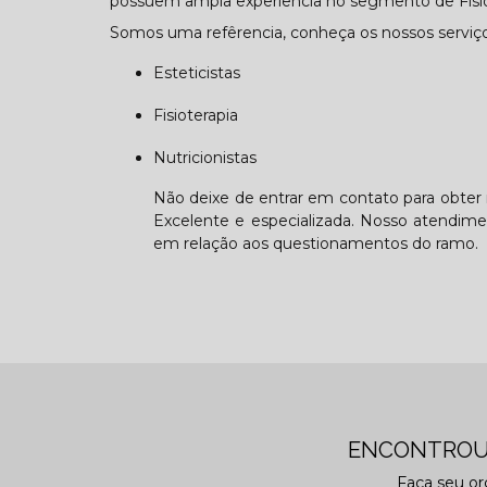
possuem ampla experiência no segmento de Fisiot
Somos uma refêrencia, conheça os nossos serviço
Esteticistas
Fisioterapia
Nutricionistas
Não deixe de entrar em contato para obter
Excelente e especializada. Nosso atendime
em relação aos questionamentos do ramo.
ENCONTROU
Faça seu o