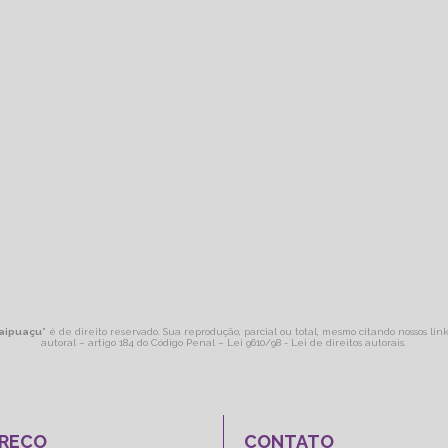
Itaipuaçu
" é de direito reservado. Sua reprodução, parcial ou total, mesmo citando nossos lin
autoral – artigo 184 do Código Penal –
Lei 9610/98 - Lei de direitos autorais
.
REÇO
CONTATO