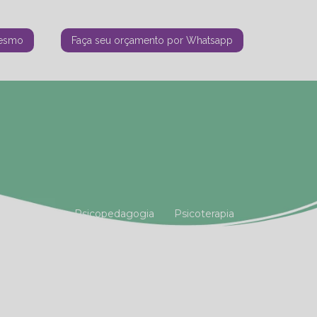
mesmo
Faça seu orçamento por Whatsapp
tiana Vianna
Psicopedagogia
Psicoterapia
amiliar
Terapia Holística