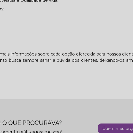
erapia e Qualidade de vida.
s:
 mais informações sobre cada opção oferecida para nossos clie
nto busca sempre sanar a dúvida dos clientes, deixando-os a
 O QUE PROCURAVA?
Quero meu orç
rçamento grátis agora mesmo!