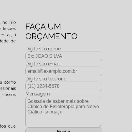
o funcional?
i, no Rio
FAÇA UM
e lesões
ORÇAMENTO
estar, a
idade de
Digite seu nome
Digite seu email
Digite seu telefone
dição Dezembro - 2025
ços como
ssionais
Mensagem
 nossos
ados que