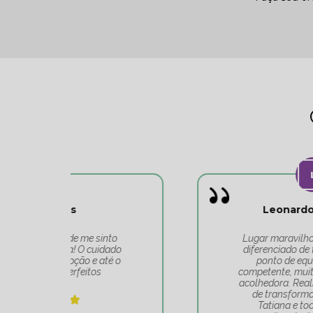
Leonardo Carvalho
o
Lugar maravilhoso, atendimento
do
diferenciado de toda a equipe do
 o
ponto de equilíbrio. Equipe
competente, muito bem alinhada e
acolhedora. Realmente é um lugar
de transformação. Obrigado
Tatiana e toda sua equipe