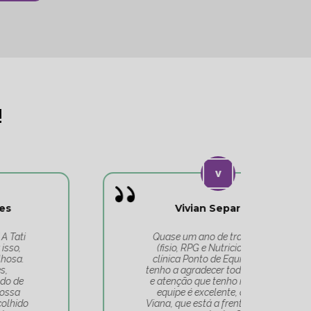
!
Vivian Separovic
V
Quase um ano de tratamentos
(fisio, RPG e Nutricionista) na
c
clínica Ponto de Equilíbrio, e só
co
tenho a agradecer todo o cuidado
pa
e atenção que tenho recebido. A
t
equipe é excelente, a Tatiana
Tat
Viana, que está a frente de tudo, é
Um 