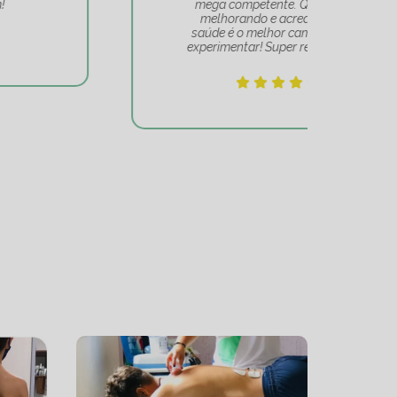
mega competente. Quem se vê
e
melhorando e acredita que a
mov
saúde é o melhor caminho, deve
experimentar! Super recomendo!!!