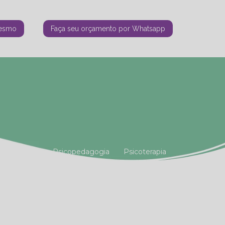
mesmo
Faça seu orçamento por Whatsapp
tiana Vianna
Psicopedagogia
Psicoterapia
amiliar
Terapia Holística