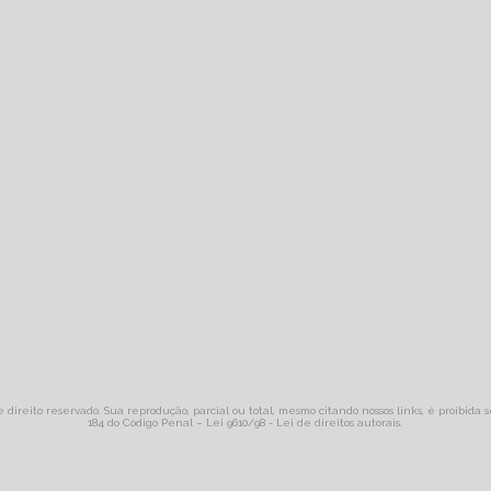
e direito reservado. Sua reprodução, parcial ou total, mesmo citando nossos links, é proibida 
184 do Código Penal –
Lei 9610/98 - Lei de direitos autorais
.