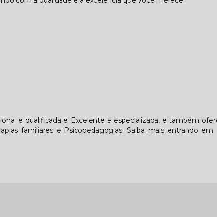
ando com a qualidade e a excelência que você merece.
onal e qualificada e Excelente e especializada, e também of
rapias familiares e Psicopedagogias. Saiba mais entrando em