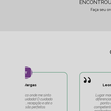
ENCONTROU
Faça seu o
Leonardo Carvalho
o
Lugar maravilhoso, atendimento
do
diferenciado de toda a equipe do
 o
ponto de equilíbrio. Equipe
competente, muito bem alinhada e