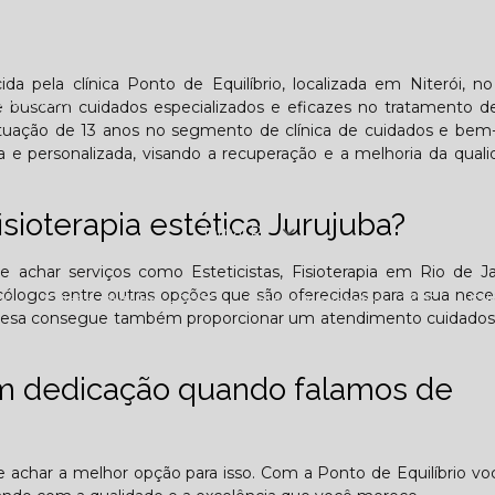
Lombar
Projeto Saúde
Quem é apaixonado pelo treinament
cida pela clínica Ponto de Equilíbrio, localizada em Niterói, n
esafiador)?
ue buscam cuidados especializados e eficazes no tratamento d
uação de 13 anos no segmento de clínica de cuidados e bem-
 e personalizada, visando a recuperação e a melhoria da qual
isioterapia estética Jurujuba?
Jornal PE
 achar serviços como Esteticistas, Fisioterapia em Rio de J
 Psicólogos entre outras opções que são oferecidas para a sua nece
25
Edição Outubro - 2025
Edição Novembro - 2025
E
presa consegue também proporcionar um atendimento cuidados
6
om dedicação quando falamos de
de achar a melhor opção para isso. Com a Ponto de Equilíbrio v