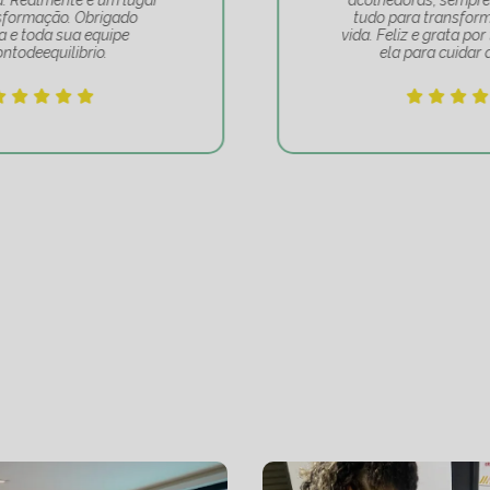
acolhedoras, sempre fazendo de
tudo para transformar a nossa
vida. Feliz e grata por ter escolhido
ela para cuidar de mim!