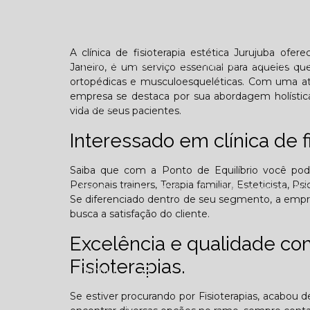
Confraternização
Dia das crianças
Dor 
A clínica de fisioterapia estética Jurujuba ofere
Você sabe o que é TOD (Transtorno opositivo d
Janeiro, é um serviço essencial para aqueles q
ortopédicas e musculoesqueléticas. Com uma at
empresa se destaca por sua abordagem holística
Galeria
vida de seus pacientes.
Interessado em clínica de f
Saiba que com a Ponto de Equilíbrio você pode
Personais trainers, Terapia familiar, Esteticista,
Edição Agosto - 2025
Edição Setembro - 20
Se diferenciado dentro de seu segmento, a em
busca a satisfação do cliente.
Edição Fevereiro - 2026
Edição Março - 202
Excelência e qualidade c
Fisioterapias.
Contato
Se estiver procurando por Fisioterapias, acabou 