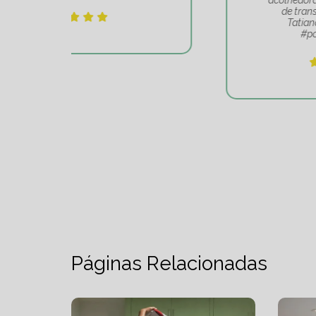
acolhedora. Realmente é um lugar
de transformação. Obrigado
Tatiana e toda sua equipe
#pontodeequilibrio.
Páginas Relacionadas