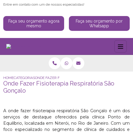
Entre em contato com um de nossos especialistas!
Faça seu orçamento agora
Faça seu orçamento por
mesmo
Whatsapp
HOME
CATEGORIAS
ONDE FAZER FISIOTERAPIA RESPIRATÓRIA SÃO GONÇALO
Onde Fazer Fisioterapia Respiratória São
Gonçalo
A onde fazer fisioterapia respiratória São Gonçalo é um dos
serviços de destaque oferecidos pela clínica Ponto de
Equilíbrio, localizada em Niterói, no Rio de Janeiro. Com um
foco especializado no segmento de clínica de cuidados e