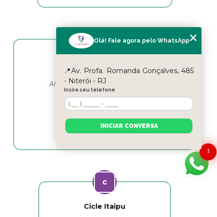
Olá! Fale agora pelo WhatsApp
Yasmin Moura
📍Av. Profa. Romanda Gonçalves, 485
- Niterói - RJ
Amo esse lugar e as profissionais em
Insira seu telefone
fisioterapia as melhores
INICIAR CONVERSA
1
Cicle Itaipu