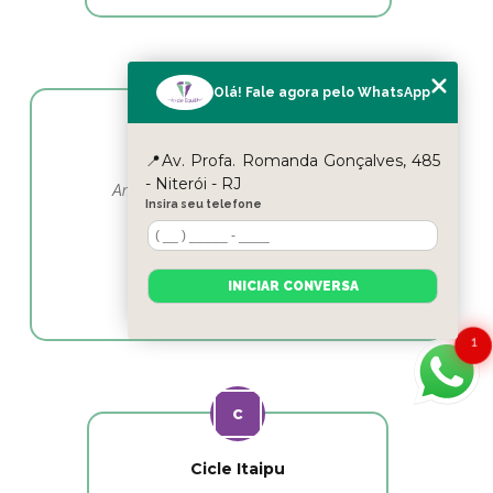
Olá! Fale agora pelo WhatsApp
Yasmin Moura
📍Av. Profa. Romanda Gonçalves, 485
- Niterói - RJ
Amo esse lugar e as profissionais em
Insira seu telefone
fisioterapia as melhores
INICIAR CONVERSA
1
Cicle Itaipu