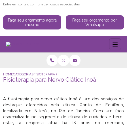
Entre em contato com um de nossos especialistas!
Faça seu orçamento agora
Faça seu orçamento por
mesmo
Whatsapp
HOME
CATEGORIAS
FISIOTERAPIA PARA NERVO CIÁTICO INOÃ
Fisioterapia para Nervo Ciático Inoã
A fisioterapia para nervo ciático Inoã é um dos serviços de
destaque oferecidos pela clínica Ponto de Equilíbrio,
localizada em Niterói, no Rio de Janeiro. Com um foco
especializado no segmento de clínica de cuidados e bem-
estar, a empresa atua há 13 anos no mercado,