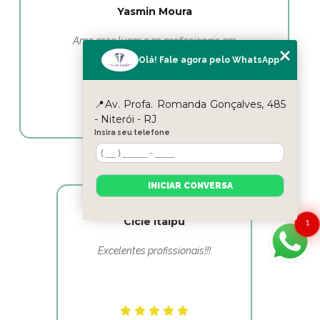
Yasmin Moura
Amo esse lugar e as profissionais em
fisioterapia as melhores
Olá! Fale agora pelo WhatsApp
📍Av. Profa. Romanda Gonçalves, 485
- Niterói - RJ
Insira seu telefone
INICIAR CONVERSA
Cicle Itaipu
1
Excelentes profissionais!!!