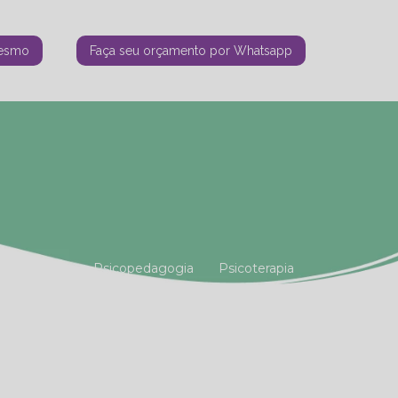
mesmo
Faça seu orçamento por Whatsapp
tiana Vianna
Psicopedagogia
Psicoterapia
amiliar
Terapia Holística