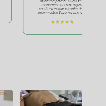
mega competente. Quem se vê
e
melhorando e acredita que a
mov
saúde é o melhor caminho, deve
experimentar! Super recomendo!!!