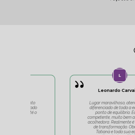
Leonardo Carvalho
o
Lugar maravilhoso, atendimento
do
diferenciado de toda a equipe do
 o
ponto de equilíbrio. Equipe
competente, muito bem alinhada e
acolhedora. Realmente é um lugar
de transformação. Obrigado
Tatiana e toda sua equipe