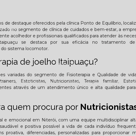
Lombar
Projeto Saúde
Quem é apaixonado pelo treinament
os de destaque oferecidos pela clínica Ponto de Equilíbrio, local
esafiador)?
lizado no segmento de clínica de cuidados e bem-estar, a empr
te acolhedor e profissionais qualificados para atender às nece
 Itaipuaçu se destaca por sua eficácia no tratamento de
s do sistema locomotor.
rapia de joelho Itaipuaçu?
Jornal PE
ões variadas do segmento de Fisioterapia e Qualidade de vid
ners, Esteticistas, Nutricionistas, Terapia familiar, Estet
25
Edição Outubro - 2025
Edição Novembro - 2025
E
ientes através de um atendimento único e alta qualidade par
6
ara quem procura por
Nutricionista
tal e emocional em Niterói, com uma equipe multidisciplinar a
audável e positiva possível a vida de cada indivíduo frequen
 proativa, diferenciadas, personalizadas para proporcionar 