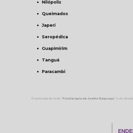
Nilópolis
Queimados
Japeri
Seropédica
Guapimirim
Tanguá
Paracambi
O conteúdo do texto "
Fisioterapia de Joelho Itaipuaçu
" é de direit
ENDE