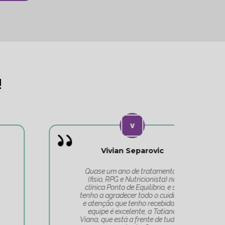
!
Vivian Separovic
V
Quase um ano de tratamentos
(fisio, RPG e Nutricionista) na
c
clínica Ponto de Equilíbrio, e só
co
tenho a agradecer todo o cuidado
pa
e atenção que tenho recebido. A
t
equipe é excelente, a Tatiana
Tat
Viana, que está a frente de tudo, é
Um 