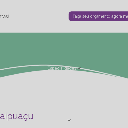
stas!
Faça seu orçamento agora 
Especialidades
Fisioterapia Estética
Fisioterapia Ortopédica
Nutrição - Ta
de Personal
Studio de Personal - Especializações
Terapia F
Itaipuaçu
Blog