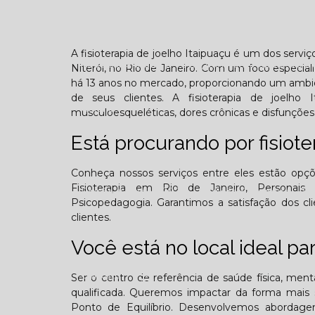
Confraternização
Dia das crianças
Dor 
A fisioterapia de joelho Itaipuaçu é um dos serviç
Você sabe o que é TOD (Transtorno opositivo d
Niterói, no Rio de Janeiro. Com um foco especia
há 13 anos no mercado, proporcionando um ambien
de seus clientes. A fisioterapia de joelho
Galeria
musculoesqueléticas, dores crônicas e disfunçõe
Está procurando por fisiote
Conheça nossos serviços entre eles estão opç
Fisioterapia em Rio de Janeiro, Personais trai
Edição Agosto - 2025
Edição Setembro - 20
Psicopedagogia. Garantimos a satisfação dos cl
clientes.
Edição Fevereiro - 2026
Edição Março - 202
Você está no local ideal p
Contato
Ser o centro de referência de saúde física, men
qualificada. Queremos impactar da forma mais s
Ponto de Equilíbrio. Desenvolvemos abordagens