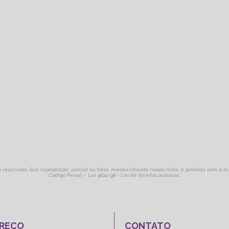
o reservado. Sua reprodução, parcial ou total, mesmo citando nossos links, é proibida sem a au
Código Penal –
Lei 9610/98 - Lei de direitos autorais
.
REÇO
CONTATO