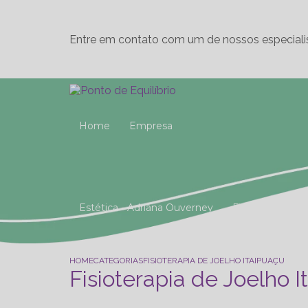
Entre em contato com um de nossos especiali
Home
Empresa
Estética - Adriana Ouverney
Fisioterapia
Reeducação Postural Global (R.P.G)
Studio 
HOME
CATEGORIAS
FISIOTERAPIA DE JOELHO ITAIPUAÇU
Fisioterapia de Joelho 