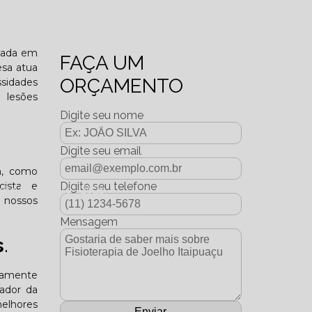
o funcional?
izada em
FAÇA UM
esa atua
ORÇAMENTO
ssidades
 lesões
Digite seu nome
Digite seu email
a, como
icista e
Digite seu telefone
dição Dezembro - 2025
a nossos
Mensagem
s
.
ltamente
tador da
melhores