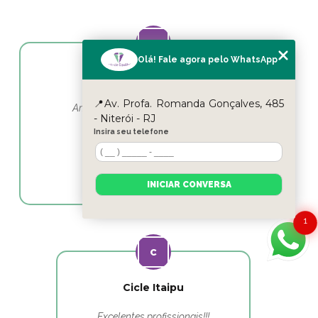
Olá! Fale agora pelo WhatsApp
Yasmin Moura
📍Av. Profa. Romanda Gonçalves, 485
Amo esse lugar e as profissionais em
- Niterói - RJ
fisioterapia as melhores
Insira seu telefone
INICIAR CONVERSA
1
Cicle Itaipu
Excelentes profissionais!!!