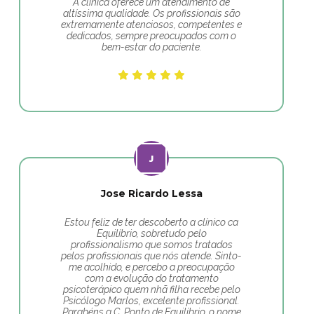
A clínica oferece um atendimento de
altíssima qualidade. Os profissionais são
extremamente atenciosos, competentes e
dedicados, sempre preocupados com o
bem-estar do paciente.
Jose Ricardo Lessa
Estou feliz de ter descoberto a clínico ca
Equilíbrio, sobretudo pelo
profissionalismo que somos tratados
pelos profissionais que nós atende. Sinto-
me acolhido, e percebo a preocupação
com a evolução do tratamento
psicoterápico quem nhã filha recebe pelo
Psicólogo Marlos, excelente profissional.
Parabéns a C. Ponto de Equilíbrio, o nome