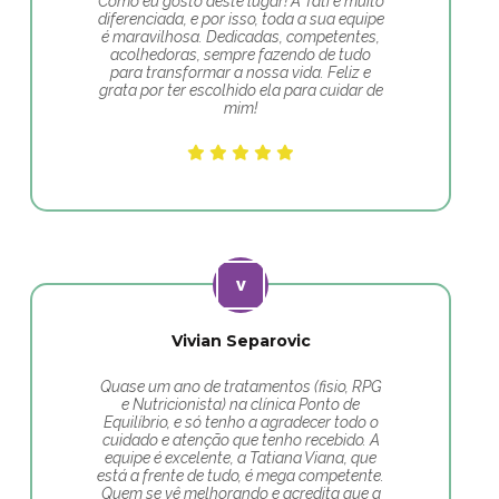
Como eu gosto deste lugar! A Tati é muito
diferenciada, e por isso, toda a sua equipe
é maravilhosa. Dedicadas, competentes,
acolhedoras, sempre fazendo de tudo
para transformar a nossa vida. Feliz e
grata por ter escolhido ela para cuidar de
mim!
Vivian Separovic
Quase um ano de tratamentos (fisio, RPG
e Nutricionista) na clínica Ponto de
Equilíbrio, e só tenho a agradecer todo o
cuidado e atenção que tenho recebido. A
equipe é excelente, a Tatiana Viana, que
está a frente de tudo, é mega competente.
Quem se vê melhorando e acredita que a