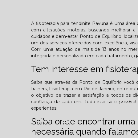
Confraternização
Dia das crianças
Dor 
A fisioterapia para tendinite Pavuna é uma área 
Você sabe o que é TOD (Transtorno opositivo d
com alterações motoras, buscando melhorar a 
cuidados e bem-estar Ponto de Equilíbrio, localiz
um dos serviços oferecidos com excelência, vis
Galeria
Com uma atuação de mais de 13 anos no merca
integrada e personalizada em cada tratamento, ga
Tem interesse em fisiotera
Saiba que através da Ponto de Equilíbrio você enc
Edição Agosto - 2025
Edição Setembro - 20
trainers, Fisioterapia em Rio de Janeiro, entre o
o objetivo de trazer a satisfação a todos os 
Edição Fevereiro - 2026
Edição Março - 202
confiança de cada um. Tudo isso só é possíve
experientes.
Saiba onde encontrar uma c
Contato
necessária quando falamos 