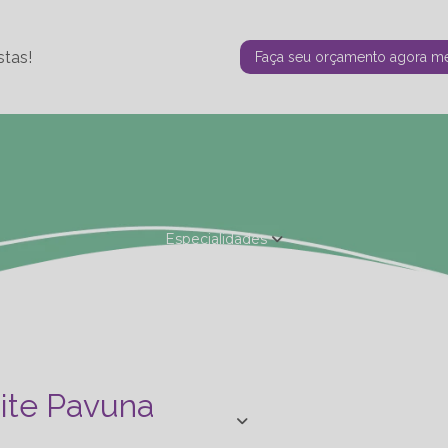
stas!
Faça seu orçamento agora 
Especialidades
Fisioterapia Estética
Fisioterapia Ortopédica
Nutrição - Ta
de Personal
Studio de Personal - Especializações
Terapia F
nite Pavuna
Blog