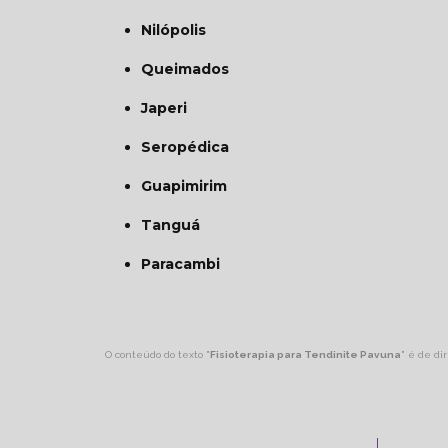
Nilópolis
Queimados
Japeri
Seropédica
Guapimirim
Tanguá
Paracambi
O conteúdo do texto "
Fisioterapia para Tendinite Pavuna
" é de di