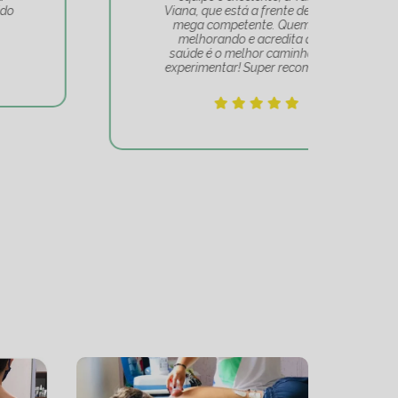
Viana, que está a frente de tudo, é
Um 
mega competente. Quem se vê
e
melhorando e acredita que a
mov
saúde é o melhor caminho, deve
experimentar! Super recomendo!!!