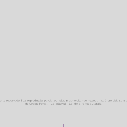
reito reservado. Sua reprodução, parcial ou total, mesmo citando nossos links, é proibida sem 
do Código Penal –
Lei 9610/98 - Lei de direitos autorais
.