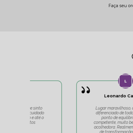
Faça seu o
Leonardo Carvalho
o
Lugar maravilhoso, atendimento
do
diferenciado de toda a equipe do
 o
ponto de equilíbrio. Equipe
competente, muito bem alinhada e
acolhedora. Realmente é um lugar
de transformação. Obrigado