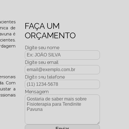
o funcional?
acientes
FAÇA UM
nica de
ORÇAMENTO
Pavuna é
cientes.
ordagem
Digite seu nome
Digite seu email
ersonais
Digite seu telefone
dição Dezembro - 2025
ida. Com
uistar a
Mensagem
sionais