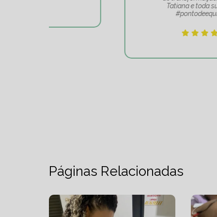
Tatiana e toda sua equipe
#pontodeequilibrio.
Páginas Relacionadas