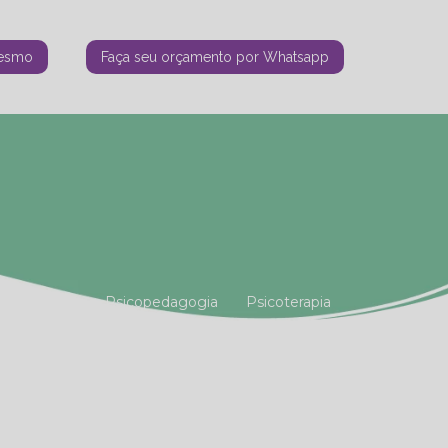
mesmo
Faça seu orçamento por Whatsapp
tiana Vianna
Psicopedagogia
Psicoterapia
amiliar
Terapia Holística