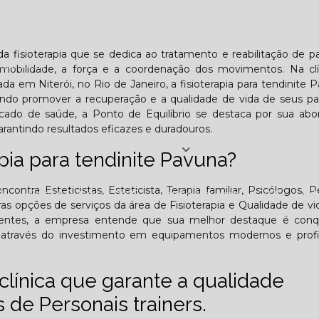
Lombar
Projeto Saúde
Quem é apaixonado pelo treinament
da fisioterapia que se dedica ao tratamento e reabilitação de p
esafiador)?
mobilidade, a força e a coordenação dos movimentos. Na clí
ada em Niterói, no Rio de Janeiro, a fisioterapia para tendinite 
ando promover a recuperação e a qualidade de vida de seus pa
do de saúde, a Ponto de Equilíbrio se destaca por sua ab
rantindo resultados eficazes e duradouros.
Jornal PE
pia para tendinite Pavuna?
ontra Esteticistas, Esteticista, Terapia familiar, Psicólogos, P
25
Edição Outubro - 2025
Edição Novembro - 2025
E
utras opções de serviços da área de Fisioterapia e Qualidade de v
clientes, a empresa entende que sua melhor destaque é conq
6
l através do investimento em equipamentos modernos e profis
línica que garante a qualidade
de Personais trainers.