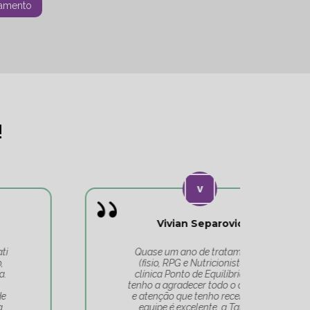
amento
!
Vivian Separovic
V
Quase um ano de tratamentos
(fisio, RPG e Nutricionista) na
c
clínica Ponto de Equilíbrio, e só
co
tenho a agradecer todo o cuidado
pa
e atenção que tenho recebido. A
t
equipe é excelente, a Tatiana
Tat