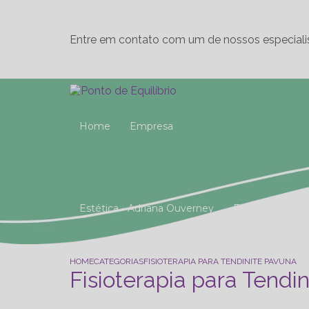
Entre em contato com um de nossos especiali
Home
Empresa
Estética - Adriana Ouverney
Fisioterapia
Reeducação Postural Global (R.P.G)
Studio 
HOME
CATEGORIAS
FISIOTERAPIA PARA TENDINITE PAVUNA
Fisioterapia para Tendi