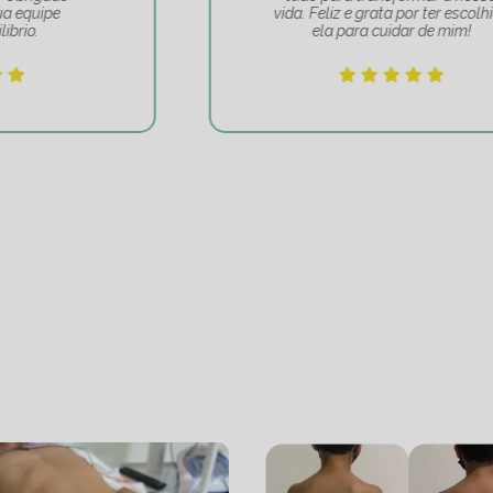
vida. Feliz e grata por ter escolhido
ela para cuidar de mim!