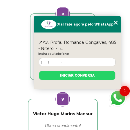
Olá! Fale agora pelo WhatsApp
Reyslane Fernandes
Excelente equipe!!
📍Av. Profa. Romanda Gonçalves, 485
- Niterói - RJ
Insira seu telefone
INICIAR CONVERSA
1
Victor Hugo Marins Mansur
Ótimo atendimento!