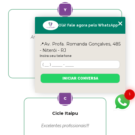
Yasmin Moura
Olá! Fale agora pelo WhatsApp
Amo esse lugar e as profissionais em
fisioterapia as melhores
📍Av. Profa. Romanda Gonçalves, 485
- Niterói - RJ
Insira seu telefone
INICIAR CONVERSA
1
Cicle Itaipu
Excelentes profissionais!!!