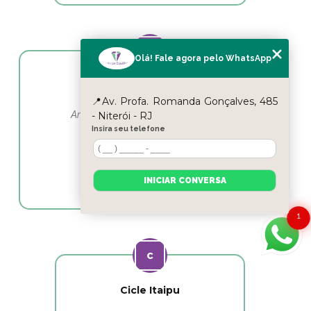
Olá! Fale agora pelo WhatsApp
Yasmin Moura
📍Av. Profa. Romanda Gonçalves, 485
Amo esse lugar e as profissionais em
- Niterói - RJ
fisioterapia as melhores
Insira seu telefone
INICIAR CONVERSA
1
Cicle Itaipu