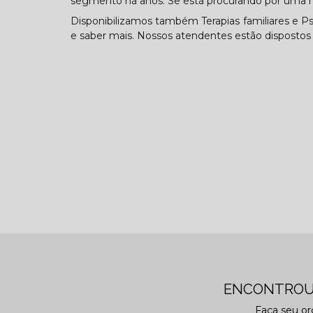
segmento há anos. Se está procurando por uma 
Disponibilizamos também Terapias familiares e Ps
e saber mais. Nossos atendentes estão dispostos a
ENCONTROU
Faça seu o