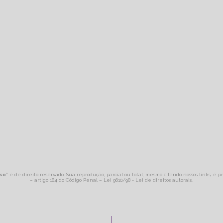
sso
" é de direito reservado. Sua reprodução, parcial ou total, mesmo citando nossos links, é p
– artigo 184 do Código Penal –
Lei 9610/98 - Lei de direitos autorais
.