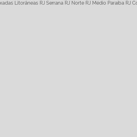
xadas Litorâneas RJ
Serrana RJ
Norte RJ
Médio Paraíba RJ
Co