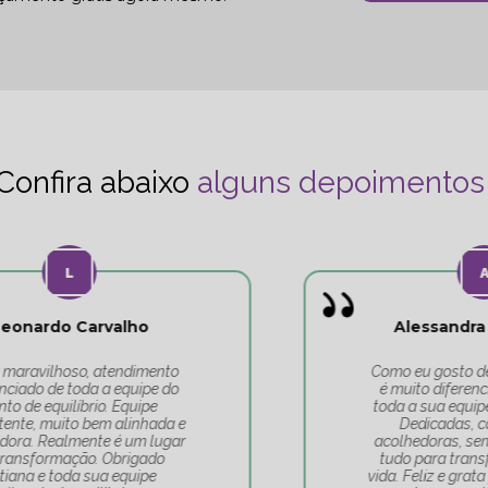
Confira abaixo
alguns depoimentos
Alessandra Rodrigues
Como eu gosto deste lugar! A Tati
é muito diferenciada, e por isso,
toda a sua equipe é maravilhosa.
Dedicadas, competentes,
acolhedoras, sempre fazendo de
tudo para transformar a nossa
vida. Feliz e grata por ter escolhido