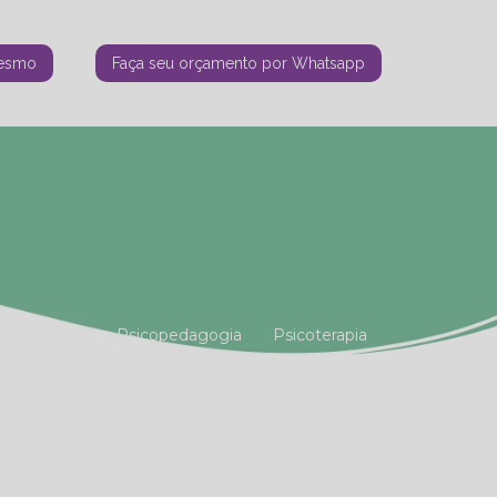
mesmo
Faça seu orçamento por Whatsapp
tiana Vianna
Psicopedagogia
Psicoterapia
amiliar
Terapia Holística