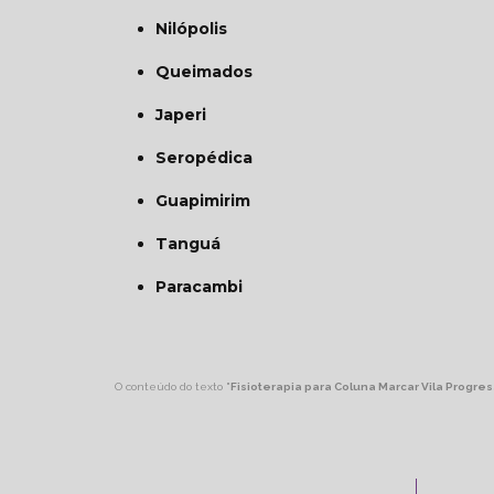
Nilópolis
Queimados
Japeri
Seropédica
Guapimirim
Tanguá
Paracambi
O conteúdo do texto "
Fisioterapia para Coluna Marcar Vila Progre