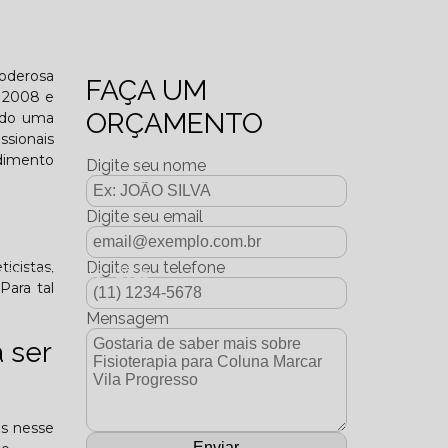
o funcional?
poderosa
FAÇA UM
m 2008 e
ORÇAMENTO
endo uma
ssionais
ndimento
Digite seu nome
Digite seu email
icistas,
Digite seu telefone
dição Dezembro - 2025
Para tal
Mensagem
 ser
os nesse