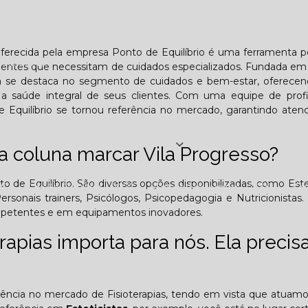
Lombar
Projeto Saúde
Quem é apaixonado pelo treinament
o oferecida pela empresa Ponto de Equilíbrio é uma ferramenta 
esafiador)?
cientes que necessitam de cuidados especializados. Fundada e
ínica se destaca no segmento de cuidados e bem-estar, oferec
 a saúde integral de seus clientes. Com uma equipe de profi
e Equilíbrio se tornou referência no mercado, garantindo ate
Jornal PE
ra coluna marcar Vila Progresso?
 de Equilíbrio. São diversas opções disponibilizadas, como Estet
25
Edição Outubro - 2025
Edição Novembro - 2025
E
Personais trainers, Psicólogos, Psicopedagogia e Nutricionistas. 
ompetentes e em equipamentos inovadores.
6
apias importa para nós. Ela precisa
riência no mercado de Fisioterapias, tendo em vista que atuam