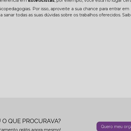
referência em
Esteticistas
, por exemplo, você está no lugar cert
icopedagogias. Por isso, aproveite a sua chance para entrar em
 sanar todas as suas dúvidas sobre os trabalhos oferecidos. Saib
 O QUE PROCURAVA?
Quero meu orç
rçamento grátis agora mesmo!