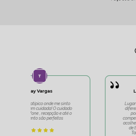
Leonardo Carvalho
o
Lugar maravilhoso, atendimento
do
diferenciado de toda a equipe do
 o
ponto de equilíbrio. Equipe
competente, muito bem alinhada e
acolhedora. Realmente é um lugar
de transformação. Obrigado
Tatiana e toda sua equipe