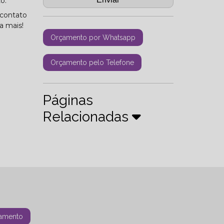
o.
 contato
a mais!
Orçamento por Whatsapp
Orçamento pelo Telefone
Páginas
Relacionadas
amento