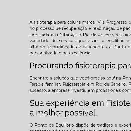
Confraternização
Dia das crianças
Dor 
A fisioterapia para coluna marcar Vila Progress
Você sabe o que é TOD (Transtorno opositivo d
no processo de recuperação e reabilitação de pa
localizada em Niterói, no Rio de Janeiro, a cl
variedade de serviços que visam o equilíbrio e
Galeria
altamente qualificados e experientes, a Ponto d
personalizado e de excelência.
Procurando fisioterapia pa
Encontre a solução que você precisa aqui na Ponto
Edição Agosto - 2025
Edição Setembro - 20
Terapia familiar, Fisioterapia em Rio de Janeiro, 
sucesso, a empresa investiu em profissionais c
Edição Fevereiro - 2026
Edição Março - 202
Sua experiência em Fisioter
a melhor possível.
Contato
O Ponto de Equilíbrio dispõe de tradição e expe