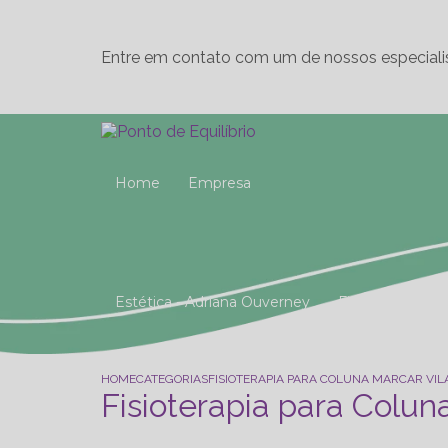
Entre em contato com um de nossos especiali
Home
Empresa
Estética - Adriana Ouverney
Fisioterapia
Reeducação Postural Global (R.P.G)
Studio 
HOME
CATEGORIAS
FISIOTERAPIA PARA COLUNA MARCAR VI
Fisioterapia para Colun