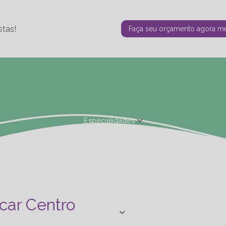
stas!
Faça seu orçamento agora 
Especialidades
Fisioterapia Estética
Fisioterapia Ortopédica
Nutrição - Ta
de Personal
Studio de Personal - Especializações
Terapia F
car Centro
Blog