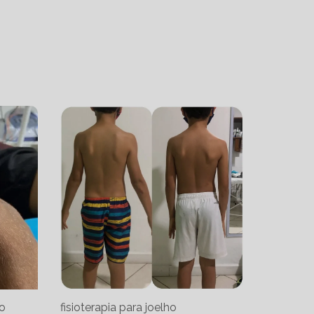
co
fisioterapia para joelho