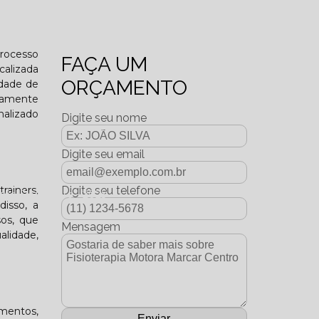
o funcional?
processo
FAÇA UM
calizada
ORÇAMENTO
edade de
tamente
nalizado
Digite seu nome
Digite seu email
rainers,
Digite seu telefone
dição Dezembro - 2025
disso, a
os, que
Mensagem
alidade,
mentos,