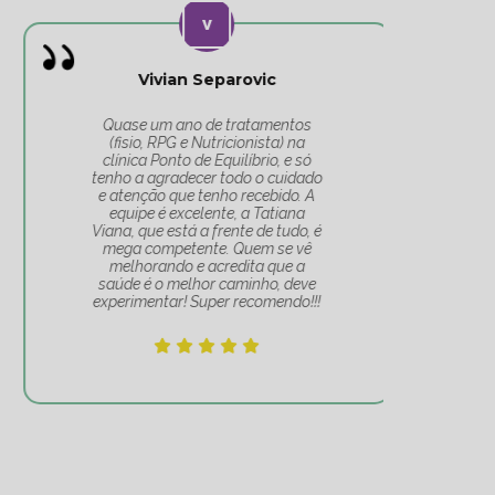
Vivian Separovic
V
Quase um ano de tratamentos
(fisio, RPG e Nutricionista) na
c
clínica Ponto de Equilíbrio, e só
co
tenho a agradecer todo o cuidado
pa
e atenção que tenho recebido. A
t
equipe é excelente, a Tatiana
Tat
Viana, que está a frente de tudo, é
Um 
mega competente. Quem se vê
e
melhorando e acredita que a
mov
saúde é o melhor caminho, deve
experimentar! Super recomendo!!!