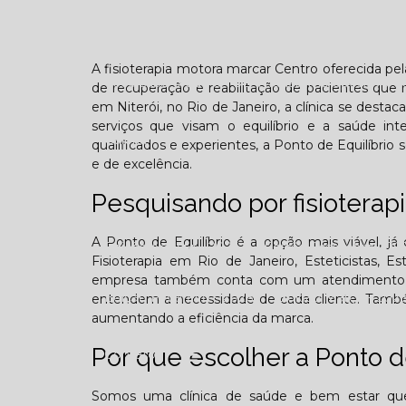
Confraternização
Dia das crianças
Dor 
A fisioterapia motora marcar Centro oferecida p
Você sabe o que é TOD (Transtorno opositivo d
de recuperação e reabilitação de pacientes que
em Niterói, no Rio de Janeiro, a clínica se des
serviços que visam o equilíbrio e a saúde in
Galeria
qualificados e experientes, a Ponto de Equilíbri
e de excelência.
Pesquisando por fisioterap
A Ponto de Equilíbrio é a opção mais viável, já q
Edição Agosto - 2025
Edição Setembro - 20
Fisioterapia em Rio de Janeiro, Esteticistas, Es
empresa também conta com um atendimento qual
Edição Fevereiro - 2026
Edição Março - 202
entendem a necessidade de cada cliente. Também
aumentando a eficiência da marca.
Por que escolher a Ponto de
Contato
Somos uma clínica de saúde e bem estar que