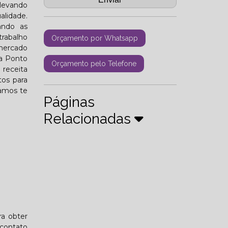
 levando
alidade.
ando as
rabalho
Orçamento por Whatsapp
 mercado
 a Ponto
Orçamento pelo Telefone
 receita
tos para
tamos te
Páginas
Relacionadas
ra obter
 contato