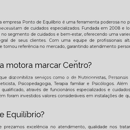
Lombar
Projeto Saúde
Quem é apaixonado pelo treinament
ela empresa Ponto de Equilíbrio é uma ferramenta poderosa no 
esafiador)?
 necessitam de cuidados especializados. Fundada em 2008 e lo
taca no segmento de cuidados e bem-estar, oferecendo uma vari
tegral de seus clientes. Com uma equipe de profissionais al
o se tornou referência no mercado, garantindo atendimento perso
Jornal PE
ia motora marcar Centro?
ue disponibiliza serviços como o de Nutricionistas, Personais t
25
Edição Outubro - 2025
Edição Novembro - 2025
E
teticista, Psicopedagogia, Terapia familiar e Psicólogos. Além 
ificado, através de funcionários especializados e cuidados
6
 foram investidos valores consideráveis em instalações de qu
 Equilíbrio?
 prezamos excelência no atendimento, qualidade nos trata