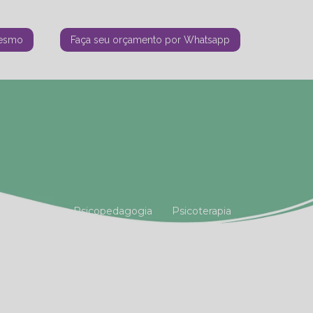
mesmo
Faça seu orçamento por Whatsapp
tiana Vianna
Psicopedagogia
Psicoterapia
amiliar
Terapia Holística