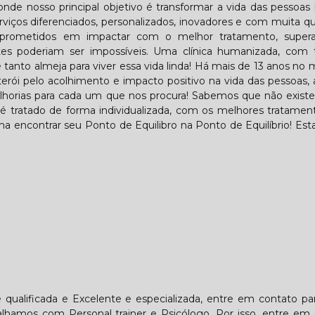
 onde nosso principal objetivo é transformar a vida das pessoas
rviços diferenciados, personalizados, inovadores e com muita qu
comprometidos em impactar com o melhor tratamento, super
es poderiam ser impossíveis. Uma clínica humanizada, com t
 tanto almeja para viver essa vida linda! Há mais de 13 anos no
rói pelo acolhimento e impacto positivo na vida das pessoas,
elhorias para cada um que nos procura! Sabemos que não existe
é tratado de forma individualizada, com os melhores tratamen
ha encontrar seu Ponto de Equilibro na Ponto de Equilíbrio! Es
qualificada e Excelente e especializada, entre em contato pa
alhamos com Personal trainer e Psicólogo. Por isso, entre em