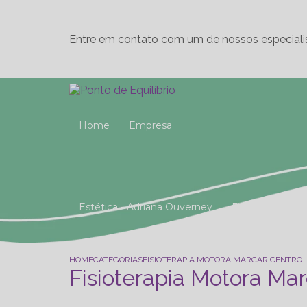
Entre em contato com um de nossos especiali
Home
Empresa
Estética - Adriana Ouverney
Fisioterapia
Reeducação Postural Global (R.P.G)
Studio 
HOME
CATEGORIAS
FISIOTERAPIA MOTORA MARCAR CENTRO
Fisioterapia Motora Mar