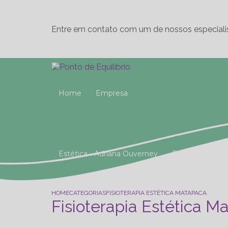
Entre em contato com um de nossos especiali
Home
Empresa
Estética - Adriana Ouverney
Fisioterapia
Reeducação Postural Global (R.P.G)
Studio 
HOME
CATEGORIAS
FISIOTERAPIA ESTÉTICA MATAPACA
Fisioterapia Estética M