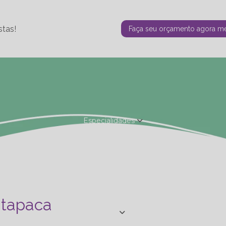
stas!
Faça seu orçamento agora 
Especialidades
Fisioterapia Estética
Fisioterapia Ortopédica
Nutrição - Ta
de Personal
Studio de Personal - Especializações
Terapia F
atapaca
Blog