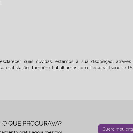
.
sclarecer suas dúvidas, estamos à sua disposição, atravé
a satisfação. Também trabalhamos com Personal trainer e Ps
 O QUE PROCURAVA?
Quero meu orç
rçamento grátis agora mesmo!