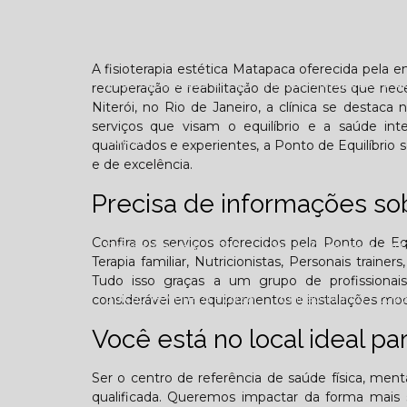
Confraternização
Dia das crianças
Dor 
A fisioterapia estética Matapaca oferecida pela
Você sabe o que é TOD (Transtorno opositivo d
recuperação e reabilitação de pacientes que ne
Niterói, no Rio de Janeiro, a clínica se desta
serviços que visam o equilíbrio e a saúde in
Galeria
qualificados e experientes, a Ponto de Equilíbri
e de excelência.
Precisa de informações sob
Confira os serviços oferecidos pela Ponto de Equ
Edição Agosto - 2025
Edição Setembro - 20
Terapia familiar, Nutricionistas, Personais trainer
Tudo isso graças a um grupo de profissionai
Edição Fevereiro - 2026
Edição Março - 202
considerável em equipamentos e instalações mod
Você está no local ideal p
Contato
Ser o centro de referência de saúde física, men
qualificada. Queremos impactar da forma mais s