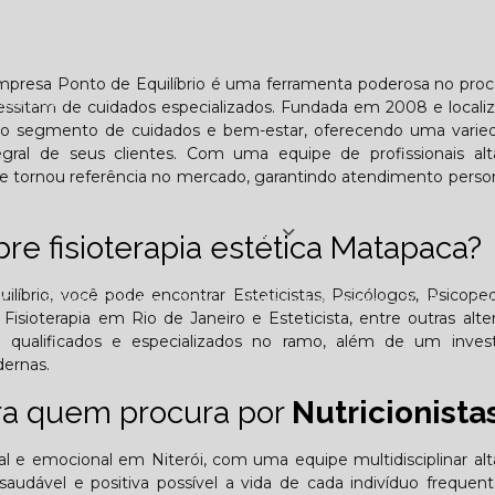
Lombar
Projeto Saúde
Quem é apaixonado pelo treinament
 empresa Ponto de Equilíbrio é uma ferramenta poderosa no pro
esafiador)?
cessitam de cuidados especializados. Fundada em 2008 e local
ca no segmento de cuidados e bem-estar, oferecendo uma vari
tegral de seus clientes. Com uma equipe de profissionais al
o se tornou referência no mercado, garantindo atendimento perso
Jornal PE
re fisioterapia estética Matapaca?
ilíbrio, você pode encontrar Esteticistas, Psicólogos, Psicope
25
Edição Outubro - 2025
Edição Novembro - 2025
E
s, Fisioterapia em Rio de Janeiro e Esteticista, entre outras alter
s qualificados e especializados no ramo, além de um inves
6
ernas.
ara quem procura por
Nutricionista
tal e emocional em Niterói, com uma equipe multidisciplinar a
audável e positiva possível a vida de cada indivíduo frequen