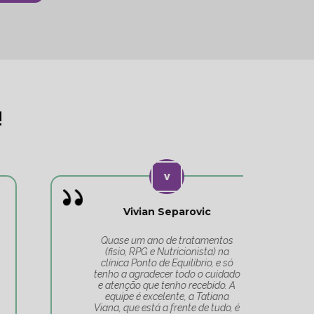
!
Vivian Separovic
V
Quase um ano de tratamentos
(fisio, RPG e Nutricionista) na
c
clínica Ponto de Equilíbrio, e só
co
tenho a agradecer todo o cuidado
pa
e atenção que tenho recebido. A
t
equipe é excelente, a Tatiana
Tat
Viana, que está a frente de tudo, é
Um 