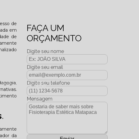
o funcional?
cesso de
FAÇA UM
izada em
ORÇAMENTO
edade de
tamente
nalizado
Digite seu nome
Digite seu email
dagogia,
Digite seu telefone
dição Dezembro - 2025
nativas.
timento
Mensagem
s
.
ltamente
tador da