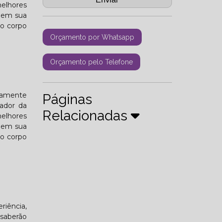
melhores
s em sua
 o corpo
Orçamento por Whatsapp
Orçamento pelo Telefone
ltamente
Páginas
tador da
Relacionadas
melhores
s em sua
 o corpo
riência,
 saberão