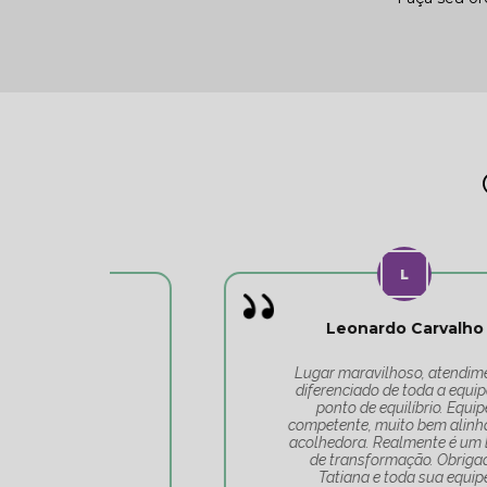
Leonardo Carvalho
o
Lugar maravilhoso, atendimento
do
diferenciado de toda a equipe do
 o
ponto de equilíbrio. Equipe
competente, muito bem alinhada e
acolhedora. Realmente é um lugar
de transformação. Obrigado
Tatiana e toda sua equipe