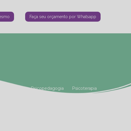
mesmo
Faça seu orçamento por Whatsapp
tiana Vianna
Psicopedagogia
Psicoterapia
amiliar
Terapia Holística