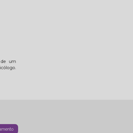
s de um
icólogo.
amento