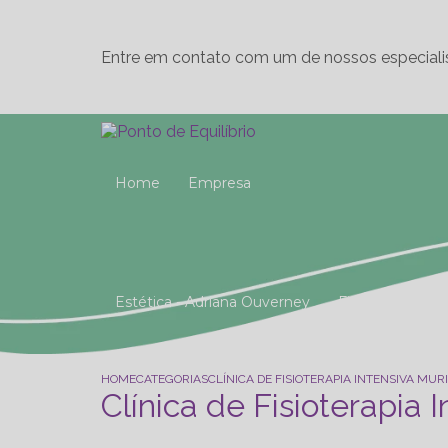
Entre em contato com um de nossos especiali
Home
Empresa
Estética - Adriana Ouverney
Fisioterapia
Reeducação Postural Global (R.P.G)
Studio 
HOME
CATEGORIAS
CLÍNICA DE FISIOTERAPIA INTENSIVA MUR
Clínica de Fisioterapia 