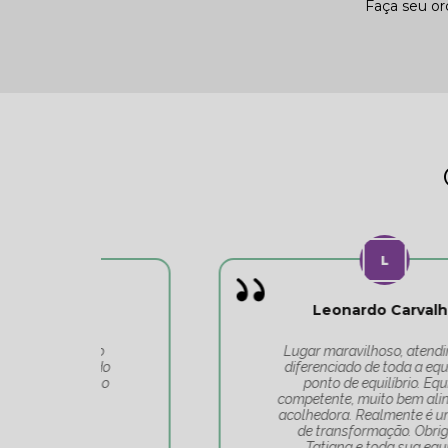
Faça seu o
Leonardo Carvalho
o
Lugar maravilhoso, atendimento
do
diferenciado de toda a equipe do
 o
ponto de equilíbrio. Equipe
competente, muito bem alinhada e
acolhedora. Realmente é um lugar
de transformação. Obrigado
Tatiana e toda sua equipe