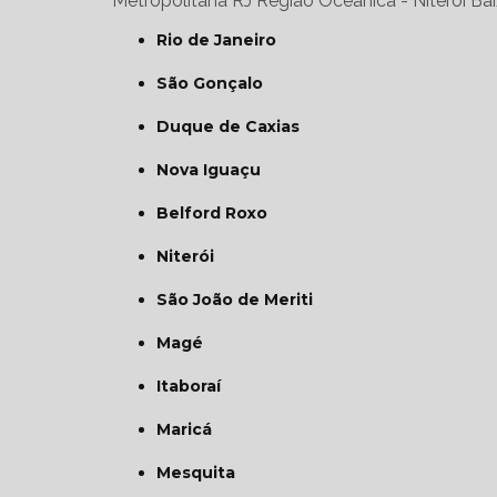
Metropolitana RJ
Região Oceânica - Niterói
Bai
Rio de Janeiro
São Gonçalo
Duque de Caxias
Nova Iguaçu
Belford Roxo
Niterói
São João de Meriti
Magé
Itaboraí
Maricá
Mesquita