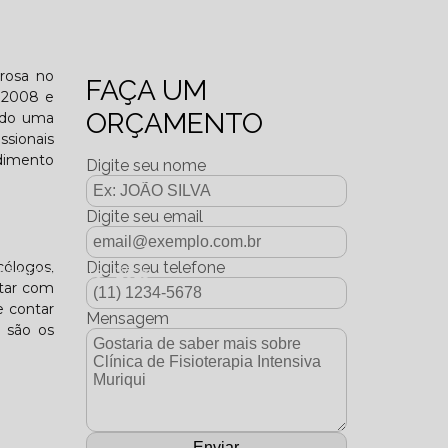
o funcional?
erosa no
FAÇA UM
m 2008 e
ORÇAMENTO
endo uma
ssionais
ndimento
Digite seu nome
Digite seu email
cólogos,
Digite seu telefone
dição Dezembro - 2025
ntar com
e contar
Mensagem
e são os