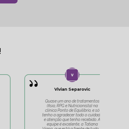
!
Vivian Separovic
V
Quase um ano de tratamentos
(fisio, RPG e Nutricionista) na
c
clínica Ponto de Equilíbrio, e só
co
tenho a agradecer todo o cuidado
pa
e atenção que tenho recebido. A
t
equipe é excelente, a Tatiana
Tat
Viana, que está a frente de tudo, é
Um 