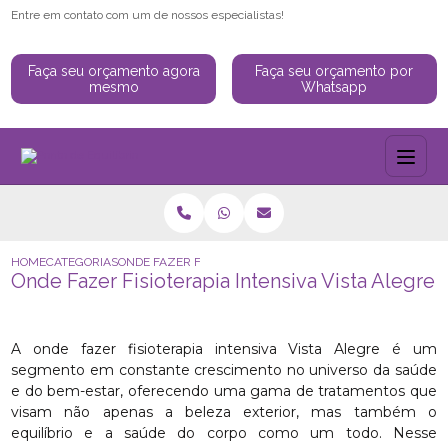
Entre em contato com um de nossos especialistas!
Faça seu orçamento agora
Faça seu orçamento por
mesmo
Whatsapp
HOME
CATEGORIAS
ONDE FAZER FISIOTERAPIA INTENSIVA VISTA ALEGRE
Onde Fazer Fisioterapia Intensiva Vista Alegre
A onde fazer fisioterapia intensiva Vista Alegre é um
segmento em constante crescimento no universo da saúde
e do bem-estar, oferecendo uma gama de tratamentos que
visam não apenas a beleza exterior, mas também o
equilíbrio e a saúde do corpo como um todo. Nesse