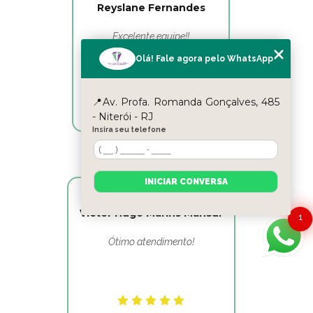
Reyslane Fernandes
Excelente equipe!!
Olá! Fale agora pelo WhatsApp
📍Av. Profa. Romanda Gonçalves, 485
- Niterói - RJ
Insira seu telefone
INICIAR CONVERSA
Victor Hugo Marins Mansur
1
Ótimo atendimento!