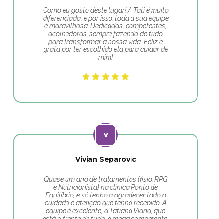
Como eu gosto deste lugar! A Tati é muito
diferenciada, e por isso, toda a sua equipe
é maravilhosa. Dedicadas, competentes,
acolhedoras, sempre fazendo de tudo
para transformar a nossa vida. Feliz e
grata por ter escolhido ela para cuidar de
mim!
Vivian Separovic
Quase um ano de tratamentos (fisio, RPG
e Nutricionista) na clínica Ponto de
Equilíbrio, e só tenho a agradecer todo o
cuidado e atenção que tenho recebido. A
equipe é excelente, a Tatiana Viana, que
está a frente de tudo, é mega competente.