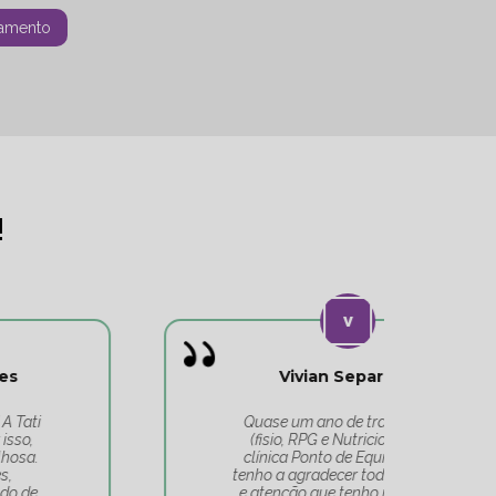
amento
!
Vivian Separovic
V
Quase um ano de tratamentos
(fisio, RPG e Nutricionista) na
c
clínica Ponto de Equilíbrio, e só
co
tenho a agradecer todo o cuidado
pa
e atenção que tenho recebido. A
t