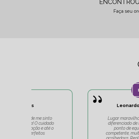
ENCONTROU
Faça seu o
Leonardo Carvalho
o
Lugar maravilhoso, atendimento
do
diferenciado de toda a equipe do
 o
ponto de equilíbrio. Equipe
competente, muito bem alinhada e
acolhedora. Realmente é um lugar