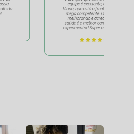
equipe é excelente, a Tatiana
Tat
Viana, que está a frente de tudo, é
Um 
mega competente. Quem se vê
e
melhorando e acredita que a
mov
saúde é o melhor caminho, deve
experimentar! Super recomendo!!!