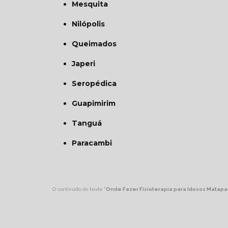
Mesquita
Nilópolis
Queimados
Japeri
Seropédica
Guapimirim
Tanguá
Paracambi
O conteúdo do texto "
Onde Fazer Fisioterapia para Idosos Matap