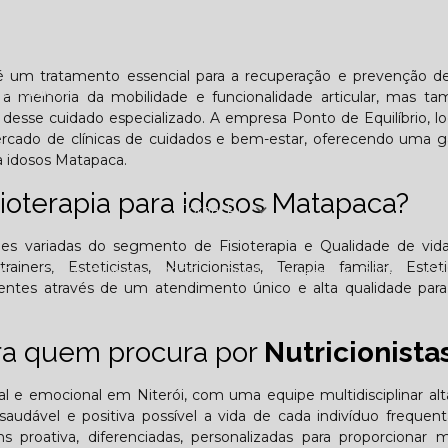
Lombar
Projeto Saúde
Quem é apaixonado pelo treinament
 é um tratamento essencial para a recuperação e prevenção d
esafiador)?
 a melhoria da mobilidade e funcionalidade articular, mas t
desse cuidado especializado. A empresa Ponto de Equilíbrio, lo
mercado de clínicas de cuidados e bem-estar, oferecendo uma
ra idosos Matapaca.
sioterapia para idosos Matapaca?
Jornal PE
ões variadas do segmento de Fisioterapia e Qualidade de vid
ners, Esteticistas, Nutricionistas, Terapia familiar, Estet
25
Edição Outubro - 2025
Edição Novembro - 2025
E
ientes através de um atendimento único e alta qualidade par
6
ara quem procura por
Nutricionista
tal e emocional em Niterói, com uma equipe multidisciplinar a
audável e positiva possível a vida de cada indivíduo frequen
 proativa, diferenciadas, personalizadas para proporcionar 