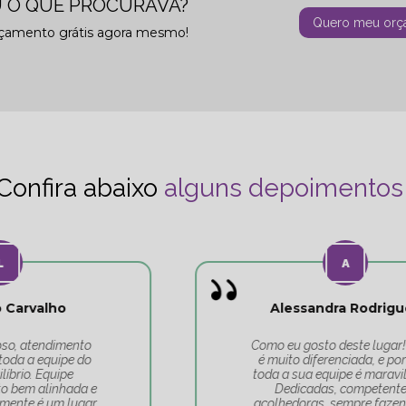
 O QUE PROCURAVA?
Quero meu orç
rçamento grátis agora mesmo!
Confira abaixo
alguns depoimentos
Alessandra Rodrigues
Como eu gosto deste lugar! A Tati
é muito diferenciada, e por isso,
toda a sua equipe é maravilhosa.
Dedicadas, competentes,
acolhedoras, sempre fazendo de