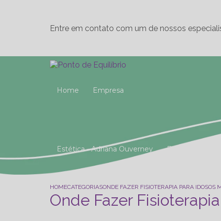
Entre em contato com um de nossos especiali
Home
Empresa
Estética - Adriana Ouverney
Fisioterapia
Reeducação Postural Global (R.P.G)
Studio 
HOME
CATEGORIAS
ONDE FAZER FISIOTERAPIA PARA IDOSOS
Onde Fazer Fisioterapi