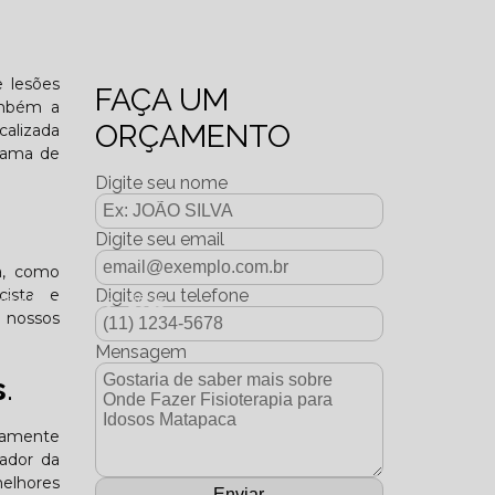
o funcional?
e lesões
FAÇA UM
ambém a
ORÇAMENTO
calizada
 gama de
Digite seu nome
Digite seu email
a, como
icista e
Digite seu telefone
dição Dezembro - 2025
a nossos
Mensagem
s
.
ltamente
tador da
melhores