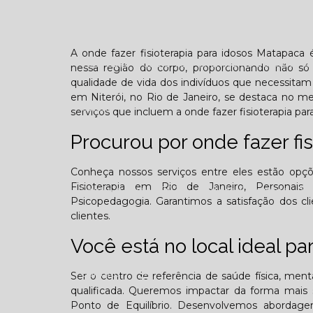
Confraternização
Dia das crianças
Dor 
A onde fazer fisioterapia para idosos Matapaca
Você sabe o que é TOD (Transtorno opositivo d
nessa região do corpo, proporcionando não só
qualidade de vida dos indivíduos que necessitam 
em Niterói, no Rio de Janeiro, se destaca no 
Galeria
serviços que incluem a onde fazer fisioterapia pa
Procurou por onde fazer fi
Conheça nossos serviços entre eles estão opç
Fisioterapia em Rio de Janeiro, Personais trai
Edição Agosto - 2025
Edição Setembro - 20
Psicopedagogia. Garantimos a satisfação dos cl
clientes.
Edição Fevereiro - 2026
Edição Março - 202
Você está no local ideal p
Contato
Ser o centro de referência de saúde física, men
qualificada. Queremos impactar da forma mais s
Ponto de Equilíbrio. Desenvolvemos abordagens