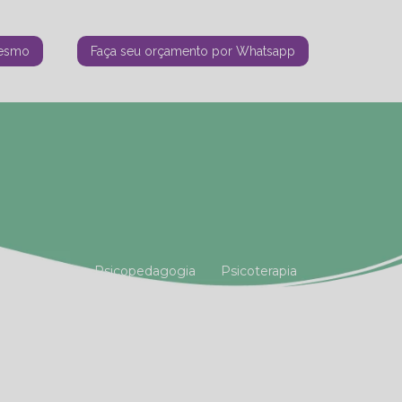
mesmo
Faça seu orçamento por Whatsapp
tiana Vianna
Psicopedagogia
Psicoterapia
amiliar
Terapia Holística