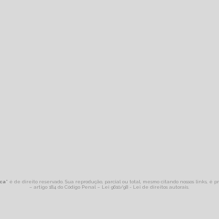
aca
" é de direito reservado. Sua reprodução, parcial ou total, mesmo citando nossos links, é p
– artigo 184 do Código Penal –
Lei 9610/98 - Lei de direitos autorais
.