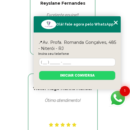
Reyslane Fernandes
Excelente equipe!!
Olá! Fale agora pelo WhatsApp
📍Av. Profa. Romanda Gonçalves, 485
- Niterói - RJ
Insira seu telefone
INICIAR CONVERSA
Victor Hugo Marins Mansur
1
Ótimo atendimento!